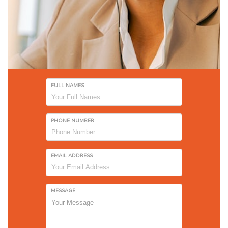
FULL NAMES
PHONE NUMBER
EMAIL ADDRESS
MESSAGE