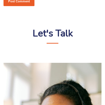
Let's Talk