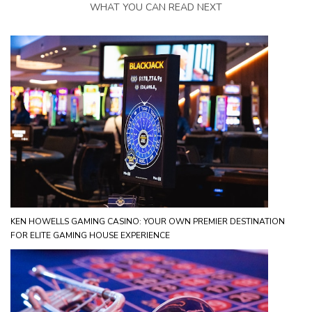
WHAT YOU CAN READ NEXT
KEN HOWELLS GAMING CASINO: YOUR OWN PREMIER DESTINATION
FOR ELITE GAMING HOUSE EXPERIENCE