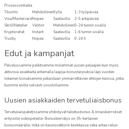
Prosessointiaika
Tilisiirto
Mahdollinen
Kyllä
1-3 työpäivää
Visa/Mastercard
Nopea
Saatavilla
2-5 arkipäivää
Skrill/Neteller
Välitön
Mahdollinen
0-24 tunnin sisällä
Kryptorahat
Instant
Saatavilla
1-6 tunnin sisällä
Trustly
Nopea
Saatavilla
0-24 h
Edut ja kampanjat
Palvelussamme palkitsemme molemmat uusien pelaajien kuin myös
aktiivisia asiakkaita antamalla laajoja bonustarjouksia läpi vuoden.
Jokainen bonuksemme julkaistaan ymmärrettävien ehtojen kanssa, jotka
tuomme esille selvästi sivustollamme.
Uusien asiakkaiden tervetuliaisbonus
Tervetuliaispaketissamme yhdistyvät talletusbonus & ilmaiskierrokset
erityisille videopeleille. Bonuskierrätys on 35-kertainen
bonusmäärälle, mikä on kasinosektorin keskitasoa sekä antaa reilun