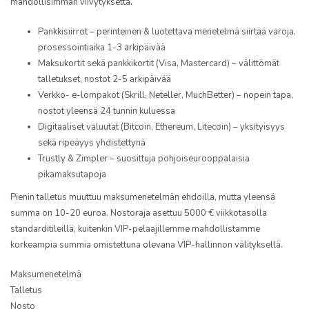
mahdollisimman viivytyksettä.
Pankkisiirrot – perinteinen & luotettava menetelmä siirtää varoja,
prosessointiaika 1-3 arkipäivää
Maksukortit sekä pankkikortit (Visa, Mastercard) – välittömät
talletukset, nostot 2-5 arkipäivää
Verkko- e-lompakot (Skrill, Neteller, MuchBetter) – nopein tapa,
nostot yleensä 24 tunnin kuluessa
Digitaaliset valuutat (Bitcoin, Ethereum, Litecoin) – yksityisyys
sekä ripeäyys yhdistettynä
Trustly & Zimpler – suosittuja pohjoiseurooppalaisia
pikamaksutapoja
Pienin talletus muuttuu maksumenetelmän ehdoilla, mutta yleensä
summa on 10-20 euroa. Nostoraja asettuu 5000 € viikkotasolla
standarditileillä, kuitenkin VIP-pelaajillemme mahdollistamme
korkeampia summia omistettuna olevana VIP-hallinnon välityksellä.
Maksumenetelmä
Talletus
Nosto