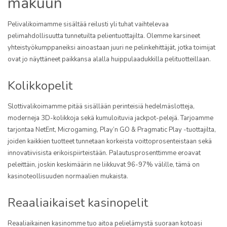
makuun
Pelivalikoimamme sisältää reilusti yli tuhat vaihtelevaa
pelimahdollisuutta tunnetuilta pelientuottajilta. Olemme karsineet
yhteistyökumppaneiksi ainoastaan juuri ne pelinkehittäjät, jotka toimijat
ovat jo näyttäneet paikkansa alalla huippulaadukkilla pelituotteillaan.
Kolikkopelit
Slottivalikoimamme pitää sisällään perinteisiä hedelmäslotteja,
moderneja 3D-kolikkoja sekä kumuloituvia jackpot-pelejä. Tarjoamme
tarjontaa NetEnt, Microgaming, Play’n GO & Pragmatic Play -tuottajilta,
joiden kaikkien tuotteet tunnetaan korkeista voittoprosenteistaan sekä
innovatiivisista erikoispiirteistään. Palautusprosenttimme eroavat
peleittäin, joskin keskimäärin ne liikkuvat 96-97% välille, tämä on
kasinoteollisuuden normaalien mukaista.
Reaaliaikaiset kasinopelit
Reaaliaikainen kasinomme tuo aitoa pelielämystä suoraan kotoasi