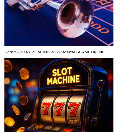
SPINSY – PEŁNY PORADNIK PO WŁASNYM KASYNIE ONLINE