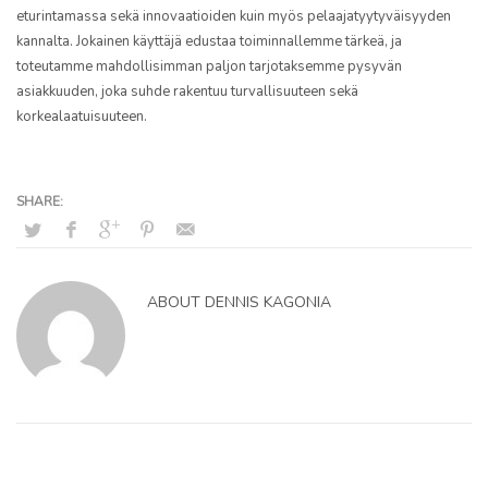
eturintamassa sekä innovaatioiden kuin myös pelaajatyytyväisyyden
kannalta. Jokainen käyttäjä edustaa toiminnallemme tärkeä, ja
toteutamme mahdollisimman paljon tarjotaksemme pysyvän
asiakkuuden, joka suhde rakentuu turvallisuuteen sekä
korkealaatuisuuteen.
ABOUT
DENNIS KAGONIA