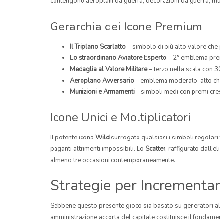
contengono aeroplani da guerra, decorazioni da guerra, muni
Gerarchia dei Icone Premium
Il Triplano Scarlatto
– simbolo di più alto valore ch
Lo straordinario Aviatore Esperto
– 2° emblema prem
Medaglia al Valore Militare
– terzo nella scala con 3
Aeroplano Avversario
– emblema moderato-alto che
Munizioni e Armamenti
– simboli medi con premi cre
Icone Unici e Moltiplicatori
Il potente icona
Wild
surrogato qualsiasi i simboli regolar
paganti altrimenti impossibili. Lo
Scatter
, raffigurato dall’e
almeno tre occasioni contemporaneamente.
Strategie per Incrementa
Sebbene questo presente gioco sia basato su generatori aleat
amministrazione accorta del capitale costituisce il fondamen