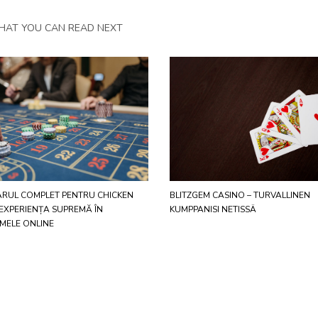
HAT YOU CAN READ NEXT
BLITZGEM CASINO – TURVALLINEN
RUL COMPLET PENTRU CHICKEN
KUMPPANISI NETISSÄ
 EXPERIENȚA SUPREMĂ ÎN
MELE ONLINE