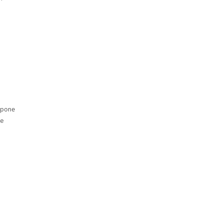
ropone
te