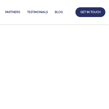
GET IN TOUCH
PARTNERS
TESTIMONIALS
BLOG