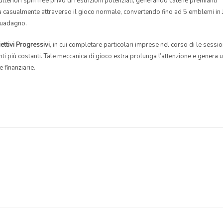
lteriori spin free privo di restrizioni potenziali, generando catene premianti
a casualmente attraverso il gioco normale, convertendo fino ad 5 emblemi in 
 guadagno.
ettivi Progressivi
, in cui completare particolari imprese nel corso di le sessio
nti più costanti. Tale meccanica di gioco extra prolunga l’attenzione e genera 
 finanziarie.