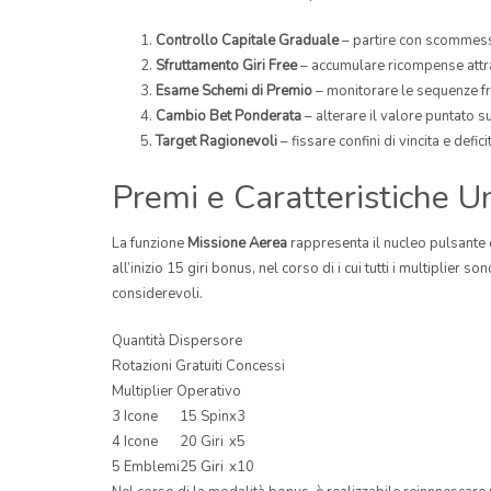
Controllo Capitale Graduale
– partire con scommesse
Sfruttamento Giri Free
– accumulare ricompense attrav
Esame Schemi di Premio
– monitorare le sequenze fr
Cambio Bet Ponderata
– alterare il valore puntato 
Target Ragionevoli
– fissare confini di vincita e defi
Premi e Caratteristiche U
La funzione
Missione Aerea
rappresenta il nucleo pulsante d
all’inizio 15 giri bonus, nel corso di i cui tutti i multiplie
considerevoli.
Quantità Dispersore
Rotazioni Gratuiti Concessi
Multiplier Operativo
3 Icone
15 Spin
x3
4 Icone
20 Giri
x5
5 Emblemi
25 Giri
x10