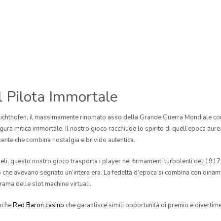
l Pilota Immortale
Richthofen, il massimamente rinomato asso della Grande Guerra Mondiale c
igura mitica immortale. Il nostro gioco racchiude lo spirito di quell’epoca aure
ente che combina nostalgia e brivido autentica.
edeli, questo nostro gioco trasporta i player nei firmamenti turbolenti del 191
olo che avevano segnato un’intera era. La fedeltà d’epoca si combina con dinam
rama delle slot machine virtuali.
anche
Red Baron casino
che garantisce simili opportunità di premio e divertim