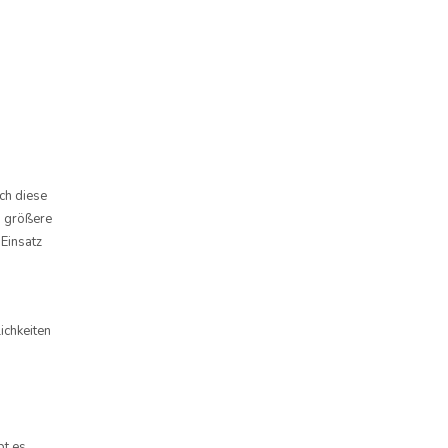
ch diese
h größere
 Einsatz
ichkeiten
bt es