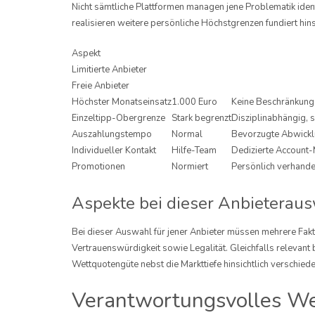
Nicht sämtliche Plattformen managen jene Problematik ide
realisieren weitere persönliche Höchstgrenzen fundiert hins
Aspekt
Limitierte Anbieter
Freie Anbieter
Höchster Monatseinsatz
1.000 Euro
Keine Beschränkung
Einzeltipp-Obergrenze
Stark begrenzt
Disziplinabhängig, 
Auszahlungstempo
Normal
Bevorzugte Abwick
Individueller Kontakt
Hilfe-Team
Dedizierte Account
Promotionen
Normiert
Persönlich verhande
Aspekte bei dieser Anbieterau
Bei dieser Auswahl für jener Anbieter müssen mehrere Fak
Vertrauenswürdigkeit sowie Legalität. Gleichfalls relevan
Wettquotengüte nebst die Markttiefe hinsichtlich verschied
Verantwortungsvolles We