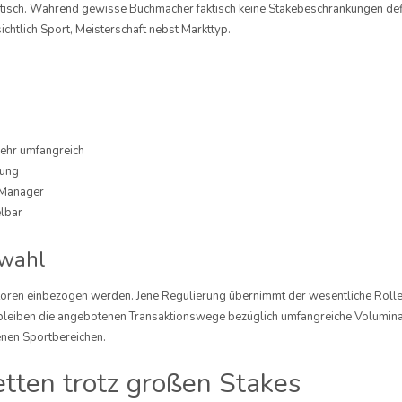
ntisch. Während gewisse Buchmacher faktisch keine Stakebeschränkungen def
ichtlich Sport, Meisterschaft nebst Markttyp.
sehr umfangreich
lung
-Manager
lbar
swahl
toren einbezogen werden. Jene Regulierung übernimmt der wesentliche Rolle
t bleiben die angebotenen Transaktionswege bezüglich umfangreiche Volumina
enen Sportbereichen.
tten trotz großen Stakes