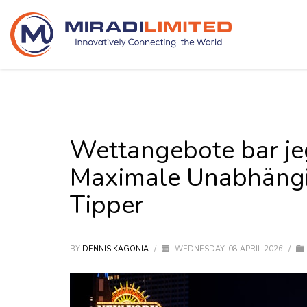
Wettangebote bar je
Maximale Unabhängig
Tipper
BY
DENNIS KAGONIA
/
WEDNESDAY, 08 APRIL 2026
/