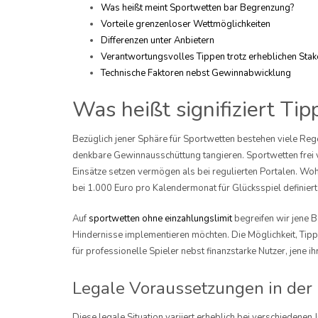
Was heißt meint Sportwetten bar Begrenzung?
Vorteile grenzenloser Wettmöglichkeiten
Differenzen unter Anbietern
Verantwortungsvolles Tippen trotz erheblichen Stak
Technische Faktoren nebst Gewinnabwicklung
Was heißt signifiziert Ti
Bezüglich jener Sphäre für Sportwetten bestehen viele Re
denkbare Gewinnausschüttung tangieren. Sportwetten frei 
Einsätze setzen vermögen als bei regulierten Portalen. Wo
bei 1.000 Euro pro Kalendermonat für Glücksspiel definiert 
Auf
sportwetten ohne einzahlungslimit
begreifen wir jene B
Hindernisse implementieren möchten. Die Möglichkeit, Tipp
für professionelle Spieler nebst finanzstarke Nutzer, jene 
Legale Voraussetzungen in der 
Diese legale Situation variiert erheblich bei verschiedene