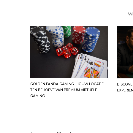
W
GOLDEN PANDA GAMING – JOUW LOCATIE
DISCOVE
TEN BEHOEVE VAN PREMIUM VIRTUELE
EXPERIE
GAMING