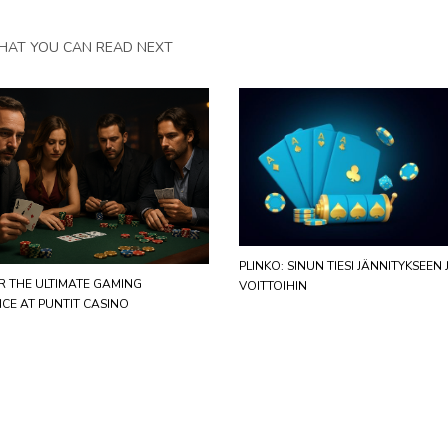
HAT YOU CAN READ NEXT
PLINKO: SINUN TIESI JÄNNITYKSEEN 
R THE ULTIMATE GAMING
VOITTOIHIN
NCE AT PUNTIT CASINO