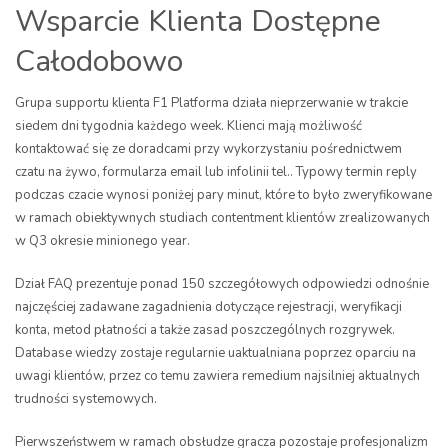
Wsparcie Klienta Dostępne
Całodobowo
Grupa supportu klienta F1 Platforma działa nieprzerwanie w trakcie
siedem dni tygodnia każdego week. Klienci mają możliwość
kontaktować się ze doradcami przy wykorzystaniu pośrednictwem
czatu na żywo, formularza email lub infolinii tel.. Typowy termin reply
podczas czacie wynosi poniżej pary minut, które to było zweryfikowane
w ramach obiektywnych studiach contentment klientów zrealizowanych
w Q3 okresie minionego year.
Dział FAQ prezentuje ponad 150 szczegółowych odpowiedzi odnośnie
najczęściej zadawane zagadnienia dotyczące rejestracji, weryfikacji
konta, metod płatności a także zasad poszczególnych rozgrywek.
Database wiedzy zostaje regularnie uaktualniana poprzez oparciu na
uwagi klientów, przez co temu zawiera remedium najsilniej aktualnych
trudności systemowych.
Pierwszeństwem w ramach obsłudze gracza pozostaje profesjonalizm