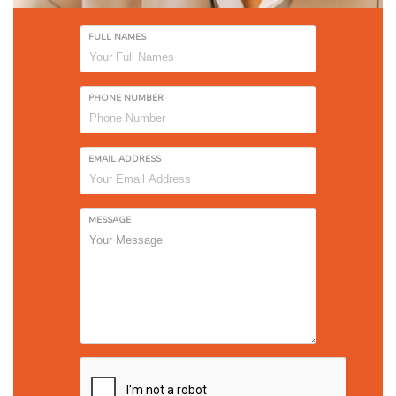
FULL NAMES
PHONE NUMBER
EMAIL ADDRESS
MESSAGE