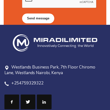
Send message
Westlands Business Park, 7th Floor Chiromo
Lane, Westlands Nairobi, Kenya
+254759329322