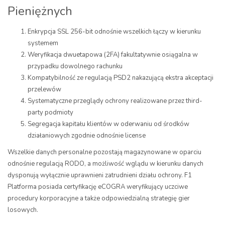
Pieniężnych
Enkrypcja SSL 256-bit odnośnie wszelkich łączy w kierunku
systemem
Weryfikacja dwuetapowa (2FA) fakultatywnie osiągalna w
przypadku dowolnego rachunku
Kompatybilność ze regulacją PSD2 nakazującą ekstra akceptacji
przelewów
Systematyczne przeglądy ochrony realizowane przez third-
party podmioty
Segregacja kapitału klientów w oderwaniu od środków
działaniowych zgodnie odnośnie license
Wszelkie danych personalne pozostają magazynowane w oparciu
odnośnie regulacją RODO, a możliwość wglądu w kierunku danych
dysponują wyłącznie uprawnieni zatrudnieni działu ochrony. F1
Platforma posiada certyfikację eCOGRA weryfikujący uczciwe
procedury korporacyjne a także odpowiedzialną strategię gier
losowych.