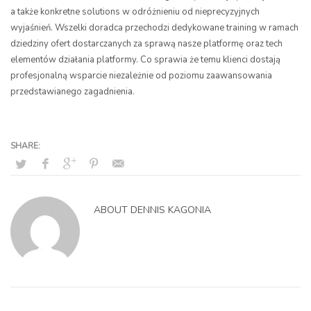
a także konkretne solutions w odróżnieniu od nieprecyzyjnych
wyjaśnień. Wszelki doradca przechodzi dedykowane training w ramach
dziedziny ofert dostarczanych za sprawą nasze platformę oraz tech
elementów działania platformy. Co sprawia że temu klienci dostają
profesjonalną wsparcie niezależnie od poziomu zaawansowania
przedstawianego zagadnienia.
ABOUT
DENNIS KAGONIA