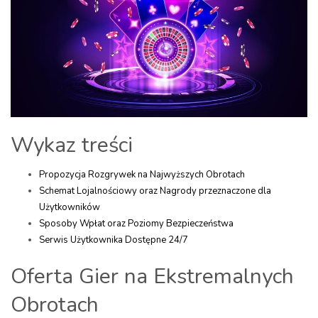
Wykaz treści
Propozycja Rozgrywek na Najwyższych Obrotach
Schemat Lojalnościowy oraz Nagrody przeznaczone dla
Użytkowników
Sposoby Wpłat oraz Poziomy Bezpieczeństwa
Serwis Użytkownika Dostępne 24/7
Oferta Gier na Ekstremalnych
Obrotach