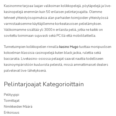
Kasinomme tarjoaa laajan valikoiman kolikkopelejä, pöytäpelejä ja live-
kasinopelejä enemmän kuin 50 erilaisen pelintarjoajalta. Olemme
tehneet yhteistyösopimuksia alan parhaiden toimijoiden yhteistyössä
varmistaaksemme käyttäjillemme korkeatasoisen pelielämyksen.
Valikoimamme sisältää yli 3000:n erilaista peliä, jotka ne kaikki on
sovitettu toimimaan sujuvasti sekä PC:llä että mobiililaitteilla.
Tunnetuimpien kolikkopelien rinnalla
kasino Hugo
tuottaa monipuolisen
kokoelman klassisia casinopelejä kuten black jackia, rulettia sekä
baccaratia. Livekasino-osiossa pelaajat saavat nauttia todelliseen
kasinoympäristöön kuuluvista peleistä, missä ammattimaiset dealers
palvelevat live-lähetyksenä.
Pelintarjoajat Kategorioittain
Pelityyppi
Toimittajat
Nimikkeiden Määrä
Erikoisuus