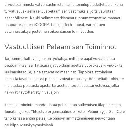
arvostetuimmista valvontaelimistä. Tämä toimilupa edellyttää ankaria
turvallisuus- sekä reiluuspelaamisen vaatimuksia, joita valvotaan
säännöllisesti. Kaikki pelimme tarkistavat riippumattomat kolmannet
osapuolet, kuten eCOGRA-taho ja iTech-Labsit, varmistaen
satunnaislukujärjestelmän oikeanlaisen toimivuuden.
Vastuullisen Pelaamisen Toiminnot
Tarjoamme kattavan joukon työkaluja, millä pelaajat voivat hallita
pelitoimintaansa. Talletusrajat voidaan asettaa vuorokausi–, viikko- tai
kuukausitasolle, ja ne astuvat voimaan heti. Tappiorajat toimivat
samalla tavalla. Lisäksi pelaajat voivat ottaa käyttöön peliaikalokin, se
muistuttaa pelatusta ajasta, tai asettaa todellisuustarkistuksia, jotka
näkyvät näytölle tietyin väliajoin.
Itsesulkutoiminto mahdollistaa pelialustan sulkemisen tilapäisesti tai
ikuisiksi ajoiksi. Yhteistyö organisaatioiden kuten Peluuri ry ja GamCare-
taho kanssa antaa pelaajille pääsyn ammattimaiseen neuvontaan
peliriippuvuuskysymyksissä.