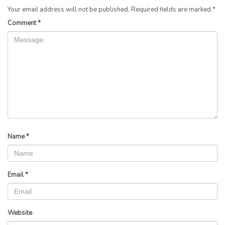
Your email address will not be published.
Required fields are marked
*
Comment
*
Name
*
Email
*
Website