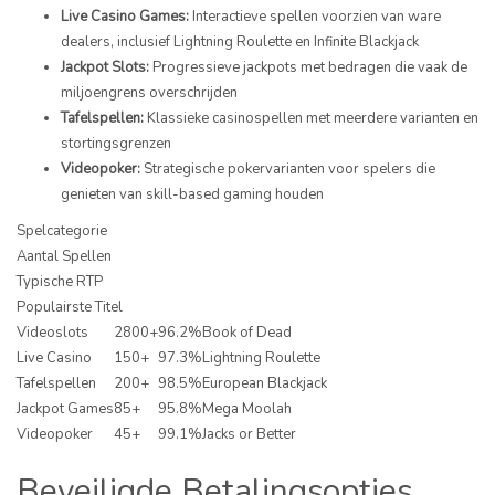
Live Casino Games:
Interactieve spellen voorzien van ware
dealers, inclusief Lightning Roulette en Infinite Blackjack
Jackpot Slots:
Progressieve jackpots met bedragen die vaak de
miljoengrens overschrijden
Tafelspellen:
Klassieke casinospellen met meerdere varianten en
stortingsgrenzen
Videopoker:
Strategische pokervarianten voor spelers die
genieten van skill-based gaming houden
Spelcategorie
Aantal Spellen
Typische RTP
Populairste Titel
Videoslots
2800+
96.2%
Book of Dead
Live Casino
150+
97.3%
Lightning Roulette
Tafelspellen
200+
98.5%
European Blackjack
Jackpot Games
85+
95.8%
Mega Moolah
Videopoker
45+
99.1%
Jacks or Better
Beveiligde Betalingsopties