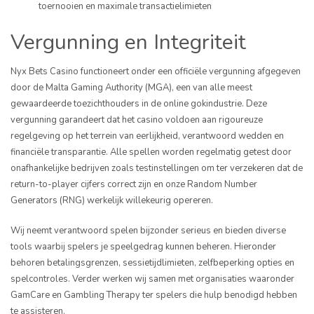
toernooien en maximale transactielimieten
Vergunning en Integriteit
Nyx Bets Casino functioneert onder een officiële vergunning afgegeven
door de Malta Gaming Authority (MGA), een van alle meest
gewaardeerde toezichthouders in de online gokindustrie. Deze
vergunning garandeert dat het casino voldoen aan rigoureuze
regelgeving op het terrein van eerlijkheid, verantwoord wedden en
financiële transparantie. Alle spellen worden regelmatig getest door
onafhankelijke bedrijven zoals testinstellingen om ter verzekeren dat de
return-to-player cijfers correct zijn en onze Random Number
Generators (RNG) werkelijk willekeurig opereren.
Wij neemt verantwoord spelen bijzonder serieus en bieden diverse
tools waarbij spelers je speelgedrag kunnen beheren. Hieronder
behoren betalingsgrenzen, sessietijdlimieten, zelfbeperking opties en
spelcontroles. Verder werken wij samen met organisaties waaronder
GamCare en Gambling Therapy ter spelers die hulp benodigd hebben
te assisteren.