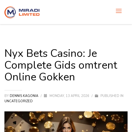
Nyx Bets Casino: Je
Complete Gids omtrent
Online Gokken
BY
DENNIS KAGONIA
/
MONDAY, 13 APRIL 2026
/
PUBLISHED IN
UNCATEGORIZED