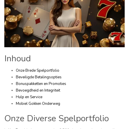
Inhoud
Onze Brede Spelportfolio
Beveiligde Betalingsopties
Bonuspakketten en Promoties
Bevoegdheid en Integriteit
Hulp en Service
Mobiel Gokken Onderweg
Onze Diverse Spelportfolio