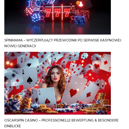
SPINMAMA – WYCZERPUJĄCY PRZEWODNIK PO SERWISIE KASYNOWEJ
NOWEJ GENERACJI
OSCARSPIN CASINO – PROFESSIONELLE BEWERTUNG & BESONDERE
EINBLICKE