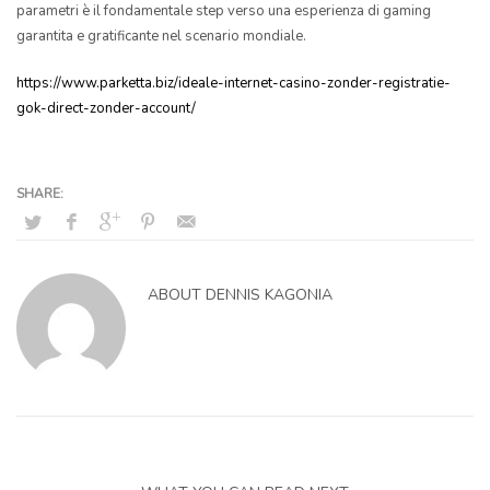
parametri è il fondamentale step verso una esperienza di gaming
garantita e gratificante nel scenario mondiale.
https://www.parketta.biz/ideale-internet-casino-zonder-registratie-
gok-direct-zonder-account/
ABOUT
DENNIS KAGONIA