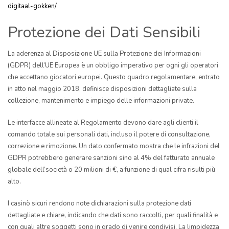
digitaal-gokken/
Protezione dei Dati Sensibili
La aderenza al Disposizione UE sulla Protezione dei Informazioni
(GDPR) dell’UE Europea è un obbligo imperativo per ogni gli operatori
che accettano giocatori europei. Questo quadro regolamentare, entrato
in atto nel maggio 2018, definisce disposizioni dettagliate sulla
collezione, mantenimento e impiego delle informazioni private.
Le interfacce allineate al Regolamento devono dare agli clienti il
comando totale sui personali dati, incluso il potere di consultazione,
correzione e rimozione. Un dato confermato mostra che le infrazioni del
GDPR potrebbero generare sanzioni sino al 4% del fatturato annuale
globale dell’società o 20 milioni di €, a funzione di qual cifra risulti più
alto.
I casinò sicuri rendono note dichiarazioni sulla protezione dati
dettagliate e chiare, indicando che dati sono raccolti, per quali finalità e
con quali altre soggetti sono in grado di venire condivisi. La limpidezza