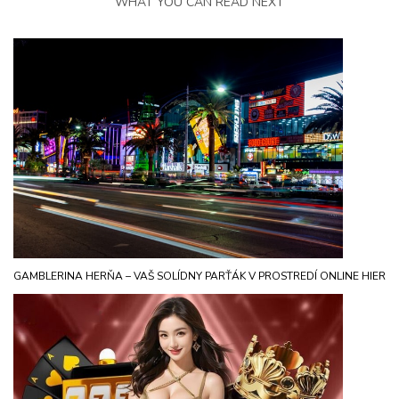
WHAT YOU CAN READ NEXT
GAMBLERINA HERŇA – VAŠ SOLÍDNY PARŤÁK V PROSTREDÍ ONLINE HIER