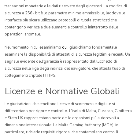
transazioni monetarie e le dati riservate degli giocatori. La codifica di
sicurezza a 256- bit è lo parametro minimo ammissibile, laddove le
interfacce più sicure utilizzano protocolli di tutela stratificati che
contengono verifica a due elementi e controllo ininterrotto delle
operazioni anomale.
Nel momento in cui esaminiamo
qui
, giudichiamo fondamentale
esaminare la disponibilità di attestati di sicurezza legittimi e recenti. Un
segnale evidente dell’garanzia è rappresentato dal lucchetto di
sicurezza nella riga degli indirizzi del navigatore, che attesta l’uso di
collegamenti criptate HTTPS.
Licenze e Normative Globali
Le giurisdizioni che emettono licenze di scommesse digitale si
differenziano per rigore e controllo. L’isola di Malta, Curacao, Gibilterra
e Stato UK rappresentano parte delle organismi più autorevoli a
dimensione internazionale. La Malta Gaming Authority (MGA), in
particolare, richiede requisiti rigorosi che contemplano controlli