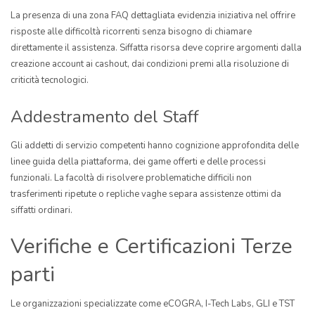
La presenza di una zona FAQ dettagliata evidenzia iniziativa nel offrire
risposte alle difficoltà ricorrenti senza bisogno di chiamare
direttamente il assistenza. Siffatta risorsa deve coprire argomenti dalla
creazione account ai cashout, dai condizioni premi alla risoluzione di
criticità tecnologici.
Addestramento del Staff
Gli addetti di servizio competenti hanno cognizione approfondita delle
linee guida della piattaforma, dei game offerti e delle processi
funzionali. La facoltà di risolvere problematiche difficili non
trasferimenti ripetute o repliche vaghe separa assistenze ottimi da
siffatti ordinari.
Verifiche e Certificazioni Terze
parti
Le organizzazioni specializzate come eCOGRA, I-Tech Labs, GLI e TST