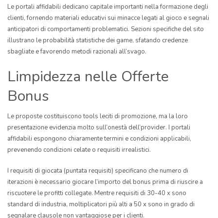
Le portali affidabili dedicano capitale importanti nella formazione degli
clienti, fornendo materiali educativi sui minacce legati al gioco e segnali
anticipatori di comportamenti problematici. Sezioni specifiche del sito
illustrano le probabilità statistiche dei game, sfatando credenze
sbagliate e favorendo metodi razionali all’svago.
Limpidezza nelle Offerte
Bonus
Le proposte costituiscono tools leciti di promozione, ma la loro
presentazione evidenzia molto sull’onestà dell’provider. I portali
affidabili espongono chiaramente termini e condizioni applicabili,
prevenendo condizioni celate o requisiti irrealistici.
I requisiti di giocata (puntata requisiti) specificano che numero di
iterazioni è necessario giocare l’importo del bonus prima di riuscire a
riscuotere le profitti collegate. Mentre requisiti di 30-40 x sono
standard di industria, moltiplicatori più alti a 50 x sono in grado di
segnalare clausole non vantaggiose per i clienti.