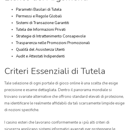
Parametri Basilari di Tutela
Permessi e Regole Globali
Sistemi di Transazione Garantiti
Tutela dei Informazioni Privati
Strategie di Intrattenimento Consapevole
Trasparenza nelle Promozioni Promozionali
Qualità del Assistenza Utenti
Audit e Attestati Indipendenti
Criteri Essenziali di Tutela
Tale selezione di ogni portale di gioco online è una scelta che esige
precisione e esame dettagliata. Dentro il panorama mondiale si
trovano svariate alternative che offrono standard elevati di protezione,
ma identificare le realmente affidabili da tali scarsamente limpide esige
di nozioni specifiche.
I casino esteri che lavorano conformemente a i più alti criteri di
sicurezza applicano sistemi informatici avanzati per proteggere le