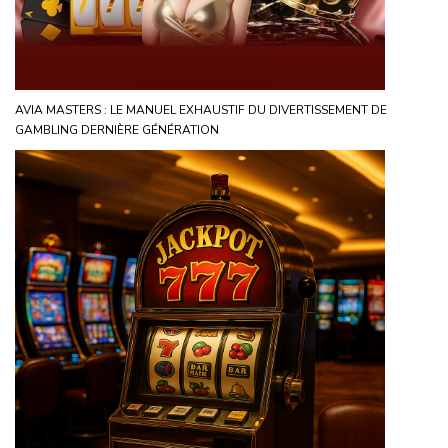
AVIA MASTERS : LE MANUEL EXHAUSTIF DU DIVERTISSEMENT DE
GAMBLING DERNIÈRE GÉNÉRATION