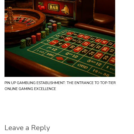
PIN UP GAMBLING ESTABLISHMENT: THE ENTRANCE TO TOP-TIER
ONLINE GAMING EXCELLENCE
Leave a Reply