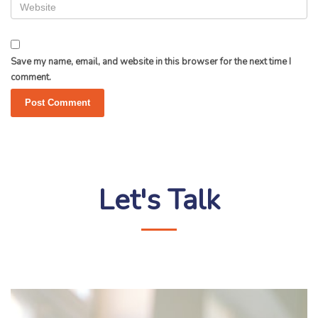
Save my name, email, and website in this browser for the next time I
comment.
Let's Talk