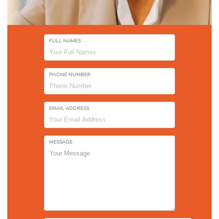
FULL NAMES
PHONE NUMBER
EMAIL ADDRESS
MESSAGE