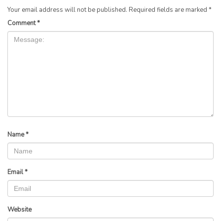
Your email address will not be published.
Required fields are marked
*
Comment
*
Name
*
Email
*
Website