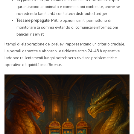
garantiscono anonimato e commissioni contenute, anche se
richiedendo familiarità con la tech distributed ledger
Tessere prepagate:
PSC e opzioni simili permettono di
monitorare la somma evitando di comunicare informazioni
bancari riservati
I tempi di elaborazione dei prelievi rappresentano un criterio cruciale.
Le portali garantite elaborano le richieste entro 24-48 h operative,
laddove rallentamenti lunghi potrebbero rivelare problematiche
operative o liquidità insufficiente.