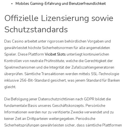
Mobiles Gaming-Erfahrung und Benutzerfreundlichkeit
Offizielle Lizensierung sowie
Schutzstandards
Das Casino arbeitet unter rigorosen behördlichen Vorgaben und
gewährleistet höchste Sicherheitsnormen für alle angemeldeten
Spieler. Diese Plattform
Vicibet Slots
unterliegt kontinuierlichen
Kontrollen von neutrale Prüfinstitute, welche die Gerechtigkeit der
Spielmechanismen und die Integrität der Zufallszahlengeneratoren
überprüfen. Sämtliche Transaktionen werden mittels SSL-Technologie
inklusive 256-Bit-Standard gesichert, was jenem Standard für Banken
gleicht.
Die Befolgung jener Datenschutzrichtlinien nach GDPR bildet die
fundamentale Basis unseres Geschäftskonzepts. Persönliche
Informationen werden nur zu verifizierte Zwecke verwendet und zu
keiner Zeit an Drittparteien weitergegeben. Periodische
Sicherheitsprüfungen gewährleisten sicher, dass sämtliche Plattformen