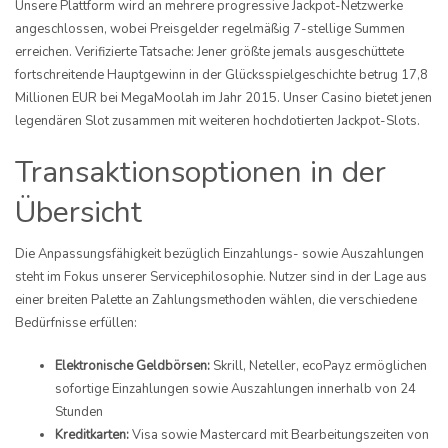
Unsere Plattform wird an mehrere progressive Jackpot-Netzwerke
angeschlossen, wobei Preisgelder regelmäßig 7-stellige Summen
erreichen. Verifizierte Tatsache: Jener größte jemals ausgeschüttete
fortschreitende Hauptgewinn in der Glücksspielgeschichte betrug 17,8
Millionen EUR bei MegaMoolah im Jahr 2015. Unser Casino bietet jenen
legendären Slot zusammen mit weiteren hochdotierten Jackpot-Slots.
Transaktionsoptionen in der
Übersicht
Die Anpassungsfähigkeit bezüglich Einzahlungs- sowie Auszahlungen
steht im Fokus unserer Servicephilosophie. Nutzer sind in der Lage aus
einer breiten Palette an Zahlungsmethoden wählen, die verschiedene
Bedürfnisse erfüllen:
Elektronische Geldbörsen:
Skrill, Neteller, ecoPayz ermöglichen
sofortige Einzahlungen sowie Auszahlungen innerhalb von 24
Stunden
Kreditkarten:
Visa sowie Mastercard mit Bearbeitungszeiten von