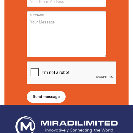
MESSAGE
Send message