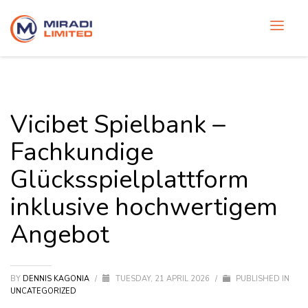
Vicibet Spielbank –
Fachkundige
Glücksspielplattform
inklusive hochwertigem
Angebot
BY
DENNIS KAGONIA
/
TUESDAY, 21 APRIL 2026
/
PUBLISHED IN
UNCATEGORIZED