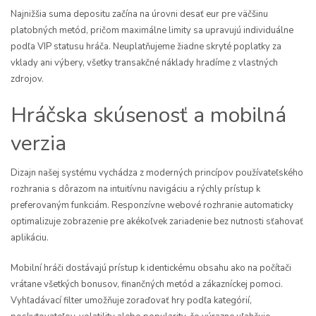
Najnižšia suma depositu začína na úrovni desať eur pre väčšinu
platobných metód, pričom maximálne limity sa upravujú individuálne
podľa VIP statusu hráča. Neuplatňujeme žiadne skryté poplatky za
vklady ani výbery, všetky transakčné náklady hradíme z vlastných
zdrojov.
Hráčska skúsenosť a mobilná
verzia
Dizajn našej systému vychádza z moderných princípov používateľského
rozhrania s dôrazom na intuitívnu navigáciu a rýchly prístup k
preferovaným funkciám. Responzívne webové rozhranie automaticky
optimalizuje zobrazenie pre akékoľvek zariadenie bez nutnosti sťahovať
aplikáciu.
Mobilní hráči dostávajú prístup k identickému obsahu ako na počítači
vrátane všetkých bonusov, finančných metód a zákazníckej pomoci.
Vyhľadávací filter umožňuje zoraďovať hry podľa kategórií,