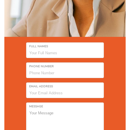
FULL NAMES
PHONE NUMBER
EMAIL ADDRESS
MESSAGE