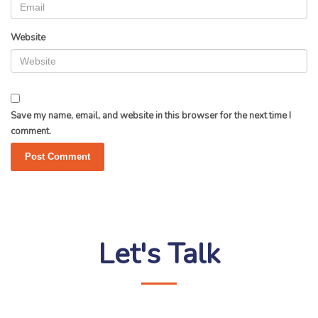
Website
Save my name, email, and website in this browser for the next time I
comment.
Let's Talk