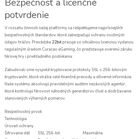
Bezpečnosť a licenčné
potvrdenie
V rozsahu činnosti našej platformy sa rešpektujeme najprísnejších
bezpečnostných štandardov, ktoré zabezpečujú ochranu osobných
údajov hráčov. Prevádzka
22bit
pracuje so oficiálnou licenciou vydanou
regulačným úradom Curacao eGaming, čo predstavuje overenú záruku
férovej hry i priehľadného podnikania.
Zabudovali sme vyspelé kryptovacie protokoly SSL s 256-bitovým
kryptovaním, ktoré strážia celé finančné prevody a dôverné informácie.
Naše systémy absolvujú pravidelnými auditmi nezávislých agentúr,
ktoré kontrolujú férovosť náhodných generátorov čísel a dodržiavanie
stanovených výherných pomerov.
Bezpečnostný prvok
Technológia
Úroveň ochrany
Šifrovanie dát
SSL 256-bit
Maximálna