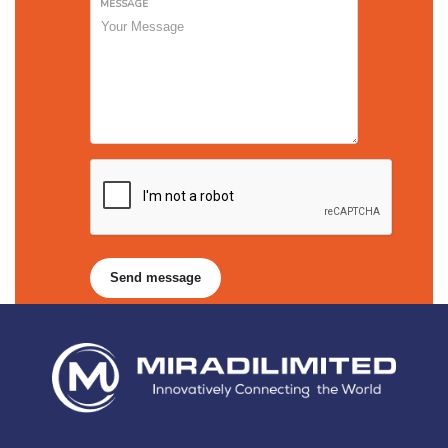
MESSAGE
Send message