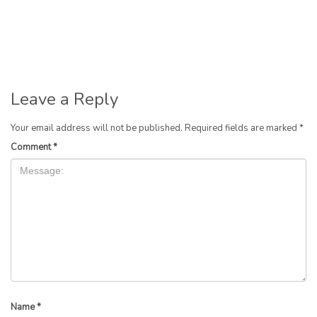
Leave a Reply
Your email address will not be published.
Required fields are marked
*
Comment
*
Name
*