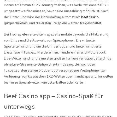
Bonus erhält man €125 Bonusguthaben, was bedeutet, dass €4.375
umgesetzt werden müssen, bevor eine Auszahlung möglich ist. Nach
der Einzahlung wird der Bonusbetrag automatisch
beef casino
gutgeschrieben, und die ersten Freispiele werden freigeschaltet.
Bei Tischspielen erleichtern spezielle mobile Layouts die Platzierung
von Chips und die Auswahl von Spieloptionen. Die virtuellen
Sportarten sind rund um die Uhr verfügbar und bieten simulierte
Ereignisse in Fußball, Pferderennen, Hunderennen und Motorsport.
Live-Wetten sind für die meisten großen Turniere verfügbar, allerdings
ohne Live-Streaming-Option direkt im Casino. Bei wichtigen
Fußballspielen stehen oft über 300 verschiedene Wettoptionen zur
Verfügung, von klassischen 1X2-Wetten über Handicaps und Torwetten
bis hin zu Spezialwetten wie Eckenbällen oder Karten.
Beef Casino app – Casino-Spaß für
unterwegs