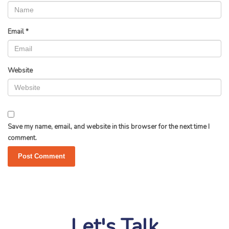
Email
*
Website
Save my name, email, and website in this browser for the next time I
comment.
Let's Talk