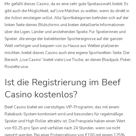
Mir gefällt dieses Casino, da es eine sehr gute Spielauswahl bietet. Es
gibt auch die Möglichkeit, auf Live Matches zu wetten, wenn du direkt in
die Action einsteigen willst. Alle Sportkategorien befinden sich auf der
linken Seite deines Bildschirms und bieten detaillierte Informationen
über die Ligen, Länder und anstehenden Spiele. Für Spielerinnen und
Spieler, die einige der beliebtesten Sportereignisse auf der ganzen
Welt verfolgen und bequem von zu Hause aus Wetten platzieren
möchten, bietet dieses Casino auch eine eigene Sportwetten-Seite. Der
Bereich „Live Casino“ bietet viele Live Tische, an denen Blackjack, Poker,
Roulette usw.
Ist die Registrierung im Beef
Casino kostenlos?
Beef Casino bietet ein vierstufiges VIP-Programm, das mit einem
Rakeback-System kombiniert wird und besonders für regelmäßige
Spieler und High Roller attraktiv ist. Die Freispiele haben einen Wert
von €0,25 pro Spin und verfallen nach 24 Stunden, wenn sie nicht
genutzt werden. Bei einer Ersteinzahlung von €100 mit einem 125%