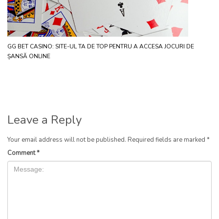
GG BET CASINO: SITE-UL TA DE TOP PENTRU A ACCESA JOCURI DE
ȘANSĂ ONLINE
Leave a Reply
Your email address will not be published.
Required fields are marked
*
Comment
*