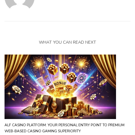
WHAT YOU CAN READ NEXT
ALF CASINO PLATFORM: YOUR PERSONAL ENTRY POINT TO PREMIUM
WEB-BASED CASINO GAMING SUPERIORITY