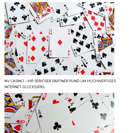
NV CASINO – IHR SERIÖSER PARTNER RUND UM HOCHWERTIGES
INTERNET-GLÜCKSSPIEL