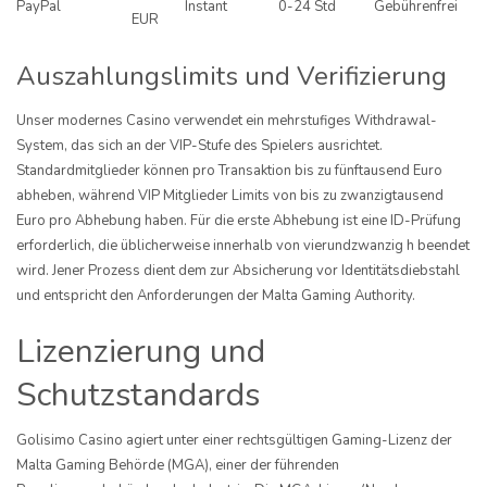
PayPal
Instant
0-24 Std
Gebührenfrei
EUR
Auszahlungslimits und Verifizierung
Unser modernes Casino verwendet ein mehrstufiges Withdrawal-
System, das sich an der VIP-Stufe des Spielers ausrichtet.
Standardmitglieder können pro Transaktion bis zu fünftausend Euro
abheben, während VIP Mitglieder Limits von bis zu zwanzigtausend
Euro pro Abhebung haben. Für die erste Abhebung ist eine ID-Prüfung
erforderlich, die üblicherweise innerhalb von vierundzwanzig h beendet
wird. Jener Prozess dient dem zur Absicherung vor Identitätsdiebstahl
und entspricht den Anforderungen der Malta Gaming Authority.
Lizenzierung und
Schutzstandards
Golisimo Casino agiert unter einer rechtsgültigen Gaming-Lizenz der
Malta Gaming Behörde (MGA), einer der führenden