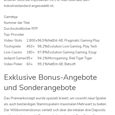
unseren Slots bei imposanten 96,5%, was oberhalb dem
Industriestandard angesiedelt ist.
Gametyp
Nummer der Titel
Durchschnittlicher RTP
Top-Provider
Video-Slots
2.800+
96,5%
NetEnt AB, Pragmatic Gaming Play
Tischspiele
450+
98,2%
Evolution Live Gaming, Play Tech
Live-Casino
180+
97,8%
Evolution Gaming Gaming, Ezugi
Jackpot Games
95+
94,1%
Microgaming, Red Tiger Tiger
Video Poker
60+
99,1%
NetEnt AB, Betsoft
Exklusive Bonus-Angebote
und Sonderangebote
Das Prämienkonzept wurde speziell kreiert, um sowohl neue Spieler
als auch beständigen Stammspielern maximalen Mehrwert zu bieten.
Der Willkommensbonus verteilt sich über die initialen drei Deposits