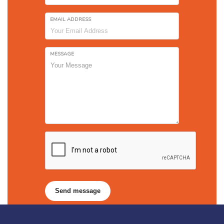
EMAIL ADDRESS
MESSAGE
Send message