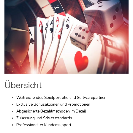
Übersicht
Weitreichendes Spielportfolio und Softwarepartner
Exclusive Bonusaktionen und Promotionen
Abgesicherte Bezahlmethoden im Detail
Zulassung und Schutzstandards
Professioneller Kundensupport