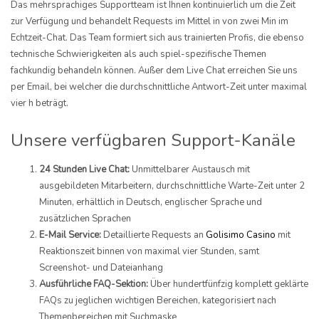
Das mehrsprachiges Supportteam ist Ihnen kontinuierlich um die Zeit
zur Verfügung und behandelt Requests im Mittel in von zwei Min im
Echtzeit-Chat. Das Team formiert sich aus trainierten Profis, die ebenso
technische Schwierigkeiten als auch spiel-spezifische Themen
fachkundig behandeln können. Außer dem Live Chat erreichen Sie uns
per Email, bei welcher die durchschnittliche Antwort-Zeit unter maximal
vier h beträgt.
Unsere verfügbaren Support-Kanäle
24 Stunden Live Chat:
Unmittelbarer Austausch mit
ausgebildeten Mitarbeitern, durchschnittliche Warte-Zeit unter 2
Minuten, erhältlich in Deutsch, englischer Sprache und
zusätzlichen Sprachen
E-Mail Service:
Detaillierte Requests an
Golisimo Casino
mit
Reaktionszeit binnen von maximal vier Stunden, samt
Screenshot- und Dateianhang
Ausführliche FAQ-Sektion:
Über hundertfünfzig komplett geklärte
FAQs zu jeglichen wichtigen Bereichen, kategorisiert nach
Themenbereichen mit Suchmaske