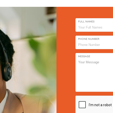
FULL NAMES
PHONE NUMBER
MESSAGE