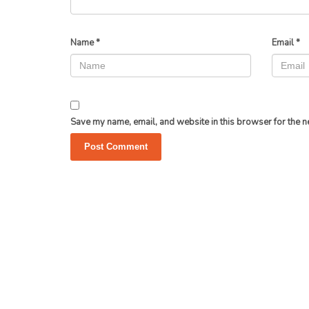
Name
*
Email
*
Save my name, email, and website in this browser for the n