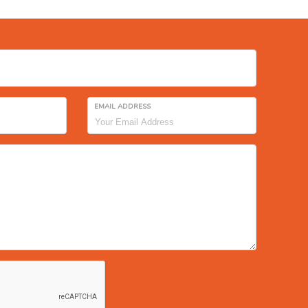
EMAIL ADDRESS