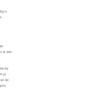
ig is
es
 en
is er een
en bij
m je
van de
pins