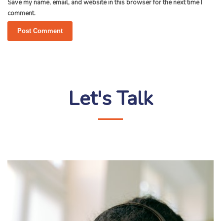
Save my name, email, and website in this browser for the next time I
comment.
Let's Talk