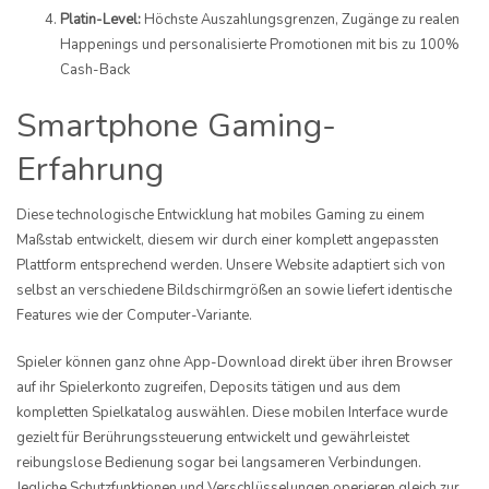
Platin-Level:
Höchste Auszahlungsgrenzen, Zugänge zu realen
Happenings und personalisierte Promotionen mit bis zu 100%
Cash-Back
Smartphone Gaming-
Erfahrung
Diese technologische Entwicklung hat mobiles Gaming zu einem
Maßstab entwickelt, diesem wir durch einer komplett angepassten
Plattform entsprechend werden. Unsere Website adaptiert sich von
selbst an verschiedene Bildschirmgrößen an sowie liefert identische
Features wie der Computer-Variante.
Spieler können ganz ohne App-Download direkt über ihren Browser
auf ihr Spielerkonto zugreifen, Deposits tätigen und aus dem
kompletten Spielkatalog auswählen. Diese mobilen Interface wurde
gezielt für Berührungssteuerung entwickelt und gewährleistet
reibungslose Bedienung sogar bei langsameren Verbindungen.
Jegliche Schutzfunktionen und Verschlüsselungen operieren gleich zur