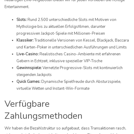
neuartigen Live-Angeboten bieten wir für jeden Vorlieben die richtige
Entertainment.
Slots:
Rund 2.500 unterschiedliche Slots mit Motiven von
Mythologie bis zu aktuellen Erfolgsfilmen, darunter
progressiven Jackpot-Spiele mit Millionen-Preisen
Klassiker:
Traditionelle Versionen von Kessel, Blackjack, Baccara
und Karten-Poker in unterschiedlichen Ausführungen und Limits
Live-Casino:
Realistisches Casino-Ambiente mit erfahrenen
Gebern in Echtzeit, inklusive spezieller VIP-Tische
Gewinnspiele:
Vernetzte Progressive-Slots mit kontinuierlich
steigenden Jackpots
Quick Games:
Dynamische Spielfreude durch Absturzspiele,
virtuelle Wetten und Instant-Win-Formate
Verfügbare
Zahlungsmethoden
Wir haben die Bezahlstruktur so aufgebaut, dass Transaktionen rasch,