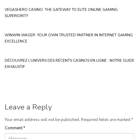
VEGASHERO CASINO: THE GATEWAY TO ELITE ONLINE GAMING
SUPERIORITY
WINWIN WAGER: YOUR OWN TRUSTED PARTNER IN INTERNET GAMING
EXCELLENCE
DÉCOUVREZ L’UNIVERS DES RÉCENTS CASINOS EN LIGNE : NOTRE GUIDE
EXHAUSTIF
Leave a Reply
Your email address will not be published.
Required fields are marked
*
Comment
*