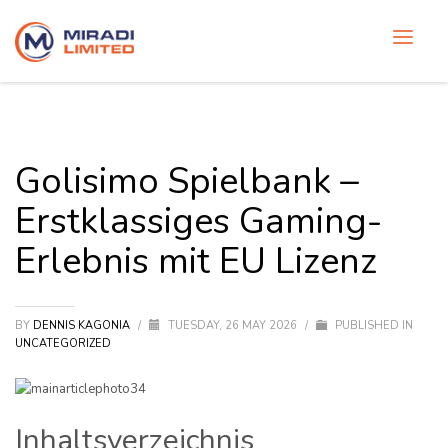
Golisimo Spielbank –
Erstklassiges Gaming-
Erlebnis mit EU Lizenz
BY
DENNIS KAGONIA
/
TUESDAY, 26 MAY 2026
/
PUBLISHED IN
UNCATEGORIZED
Inhaltsverzeichnis