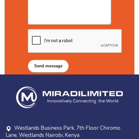
Send message
Westlands Business Park, 7th Floor Chiromo
Lane, Westlands Nairobi, Kenya