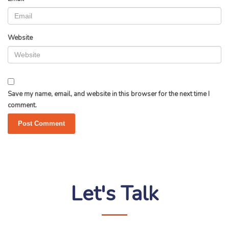
Website
Save my name, email, and website in this browser for the next time I
comment.
Let's Talk