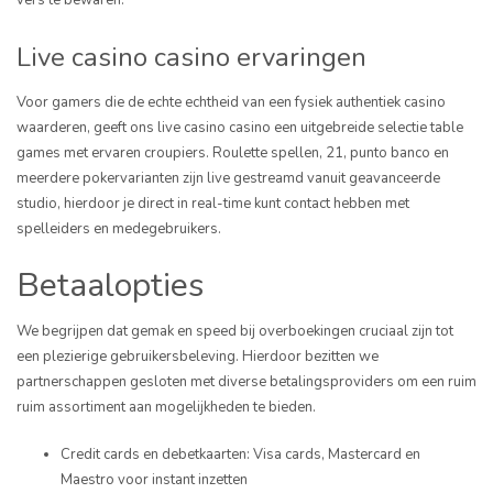
vers te bewaren.
Live casino casino ervaringen
Voor gamers die de echte echtheid van een fysiek authentiek casino
waarderen, geeft ons live casino casino een uitgebreide selectie table
games met ervaren croupiers. Roulette spellen, 21, punto banco en
meerdere pokervarianten zijn live gestreamd vanuit geavanceerde
studio, hierdoor je direct in real-time kunt contact hebben met
spelleiders en medegebruikers.
Betaalopties
We begrijpen dat gemak en speed bij overboekingen cruciaal zijn tot
een plezierige gebruikersbeleving. Hierdoor bezitten we
partnerschappen gesloten met diverse betalingsproviders om een ruim
ruim assortiment aan mogelijkheden te bieden.
Credit cards en debetkaarten: Visa cards, Mastercard en
Maestro voor instant inzetten