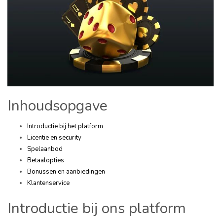
Inhoudsopgave
Introductie bij het platform
Licentie en security
Spelaanbod
Betaalopties
Bonussen en aanbiedingen
Klantenservice
Introductie bij ons platform