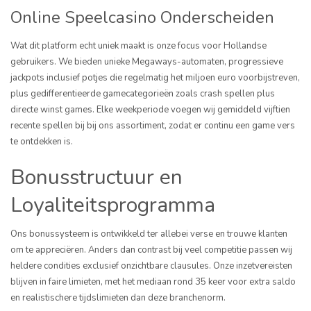
Online Speelcasino Onderscheiden
Wat dit platform echt uniek maakt is onze focus voor Hollandse
gebruikers. We bieden unieke Megaways-automaten, progressieve
jackpots inclusief potjes die regelmatig het miljoen euro voorbijstreven,
plus gedifferentieerde gamecategorieën zoals crash spellen plus
directe winst games. Elke weekperiode voegen wij gemiddeld vijftien
recente spellen bij bij ons assortiment, zodat er continu een game vers
te ontdekken is.
Bonusstructuur en
Loyaliteitsprogramma
Ons bonussysteem is ontwikkeld ter allebei verse en trouwe klanten
om te appreciëren. Anders dan contrast bij veel competitie passen wij
heldere condities exclusief onzichtbare clausules. Onze inzetvereisten
blijven in faire limieten, met het mediaan rond 35 keer voor extra saldo
en realistischere tijdslimieten dan deze branchenorm.