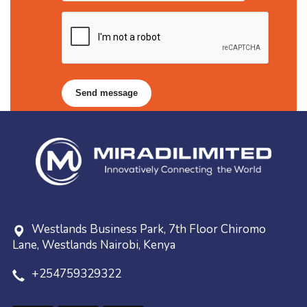
Send message
Westlands Business Park, 7th Floor Chiromo
Lane, Westlands Nairobi, Kenya
+254759329322