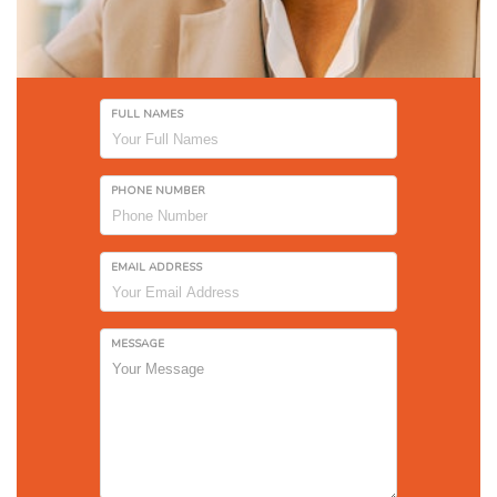
FULL NAMES
PHONE NUMBER
EMAIL ADDRESS
MESSAGE