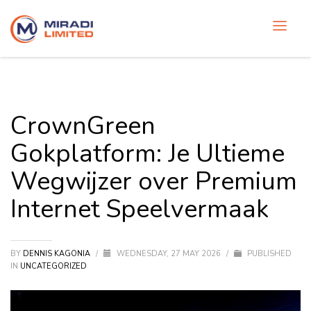
CrownGreen
Gokplatform: Je Ultieme
Wegwijzer over Premium
Internet Speelvermaak
BY
DENNIS KAGONIA
/
WEDNESDAY, 27 MAY 2026
/
PUBLISHED
IN
UNCATEGORIZED