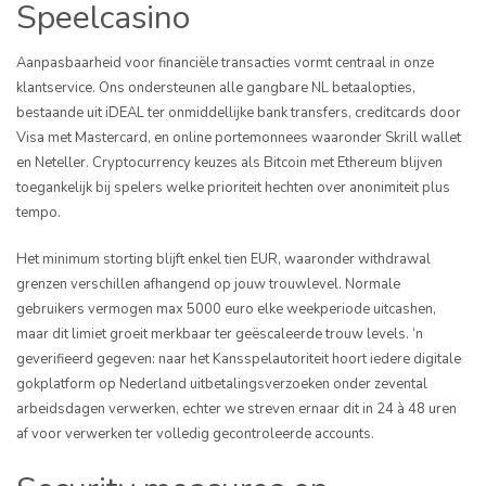
Speelcasino
Aanpasbaarheid voor financiële transacties vormt centraal in onze
klantservice. Ons ondersteunen alle gangbare NL betaalopties,
bestaande uit iDEAL ter onmiddellijke bank transfers, creditcards door
Visa met Mastercard, en online portemonnees waaronder Skrill wallet
en Neteller. Cryptocurrency keuzes als Bitcoin met Ethereum blijven
toegankelijk bij spelers welke prioriteit hechten over anonimiteit plus
tempo.
Het minimum storting blijft enkel tien EUR, waaronder withdrawal
grenzen verschillen afhangend op jouw trouwlevel. Normale
gebruikers vermogen max 5000 euro elke weekperiode uitcashen,
maar dit limiet groeit merkbaar ter geëscaleerde trouw levels. ‘n
geverifieerd gegeven: naar het Kansspelautoriteit hoort iedere digitale
gokplatform op Nederland uitbetalingsverzoeken onder zevental
arbeidsdagen verwerken, echter we streven ernaar dit in 24 à 48 uren
af voor verwerken ter volledig gecontroleerde accounts.