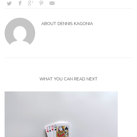
ABOUT
DENNIS KAGONIA
WHAT YOU CAN READ NEXT