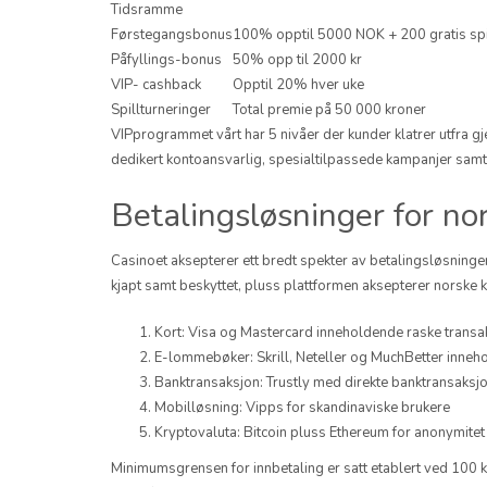
Tidsramme
Førstegangsbonus
100% opptil 5000 NOK + 200 gratis sp
Påfyllings-bonus
50% opp til 2000 kr
VIP- cashback
Opptil 20% hver uke
Spillturneringer
Total premie på 50 000 kroner
VIPprogrammet vårt har 5 nivåer der kunder klatrer utfra gje
dedikert kontoansvarlig, spesialtilpassede kampanjer sam
Betalingsløsninger for nor
Casinoet aksepterer ett bredt spekter av betalingsløsnin
kjapt samt beskyttet, pluss plattformen aksepterer norske k
Kort: Visa og Mastercard inneholdende raske transa
E-lommebøker: Skrill, Neteller og MuchBetter inneh
Banktransaksjon: Trustly med direkte banktransaksj
Mobilløsning: Vipps for skandinaviske brukere
Kryptovaluta: Bitcoin pluss Ethereum for anonymitet
Minimumsgrensen for innbetaling er satt etablert ved 100 k