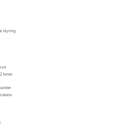
a styring
isse
2 timer.
kunder
brukere
å