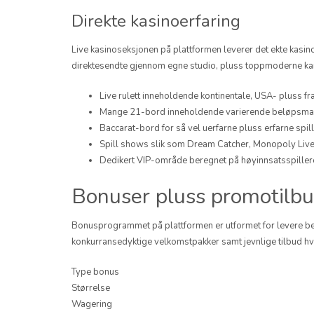
Direkte kasinoerfaring
Live kasinoseksjonen på plattformen leverer det ekte kasino
direktesendte gjennom egne studio, pluss toppmoderne kamer
Live rulett inneholdende kontinentale, USA- pluss fr
Mange 21-bord inneholdende varierende beløpsmaks
Baccarat-bord for så vel uerfarne pluss erfarne spil
Spill shows slik som Dream Catcher, Monopoly Liv
Dedikert VIP-område beregnet på høyinnsatsspiller
Bonuser pluss promotilbu
Bonusprogrammet på plattformen er utformet for levere bel
konkurransedyktige velkomstpakker samt jevnlige tilbud hv
Type bonus
Størrelse
Wagering