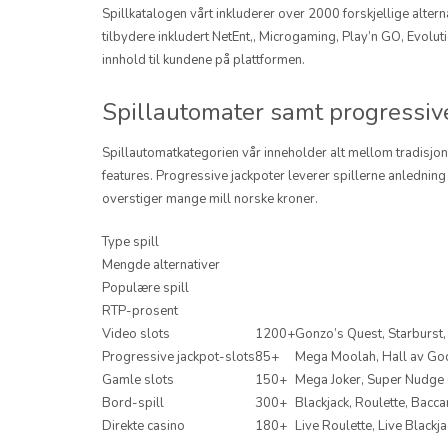
Spillkatalogen vårt inkluderer over 2000 forskjellige altern
tilbydere inkludert NetEnt,, Microgaming, Play’n GO, Evo
innhold til kundene på plattformen.
Spillautomater samt progressive
Spillautomatkategorien vår inneholder alt mellom tradisjo
features. Progressive jackpoter leverer spillerne anlednin
overstiger mange mill norske kroner.
Type spill
Mengde alternativer
Populære spill
RTP-prosent
Video slots
1200+
Gonzo’s Quest, Starburst
Progressive jackpot-slots
85+
Mega Moolah, Hall av God
Gamle slots
150+
Mega Joker, Super Nudge
Bord-spill
300+
Blackjack, Roulette, Bacca
Direkte casino
180+
Live Roulette, Live Blackja