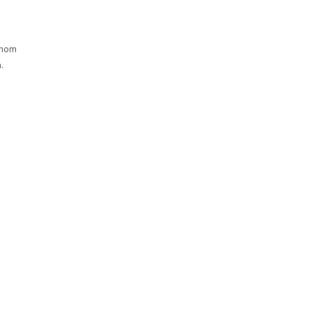
ennom
.