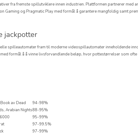
ativer fra fremste spillutviklere innen industrien. Plattformen partnerer med a
lution Gaming og Pragmatic Play med formål å garantere mangfoldig samt pre
 jackpotter
nelle spilleautomater fram til moderne videospillautomater inneholdende inn
g med formål å å vinne livsforvandlende beløp, hvor pottestørrelser som ofte
, Book av Dead
94-98%
s, Arabian Nights
88-95%
 6000
95-99%
rat
97-99.5%
ck
97-99%