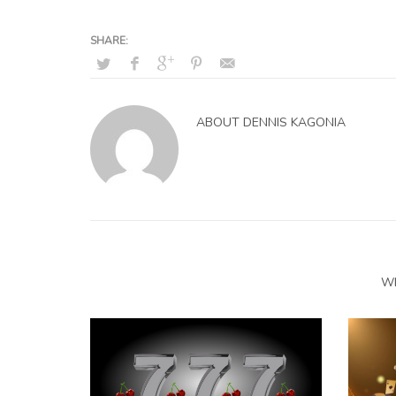
ABOUT
DENNIS KAGONIA
W