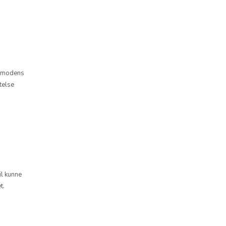
 nymodens
telse
il kunne
t.