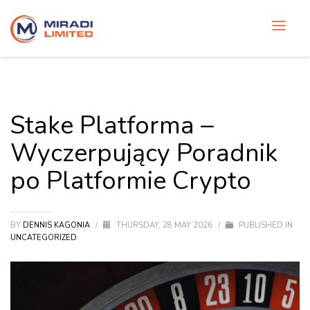
Stake Platforma –
Wyczerpujący Poradnik
po Platformie Crypto
BY
DENNIS KAGONIA
/
THURSDAY, 28 MAY 2026
/
PUBLISHED IN
UNCATEGORIZED