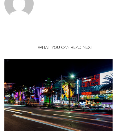
WHAT YOU CAN READ NEXT