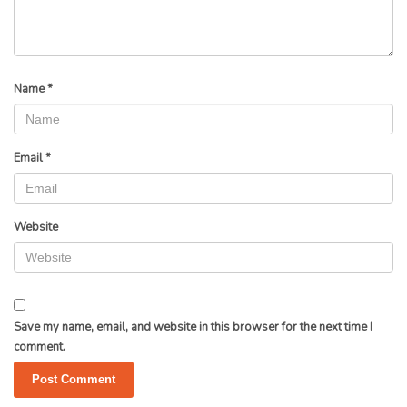
Name
*
Email
*
Website
Save my name, email, and website in this browser for the next time I
comment.