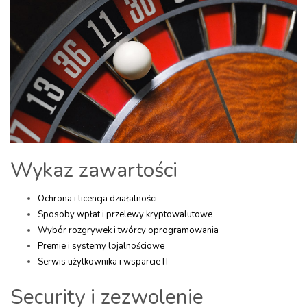
Wykaz zawartości
Ochrona i licencja działalności
Sposoby wpłat i przelewy kryptowalutowe
Wybór rozgrywek i twórcy oprogramowania
Premie i systemy lojalnościowe
Serwis użytkownika i wsparcie IT
Security i zezwolenie