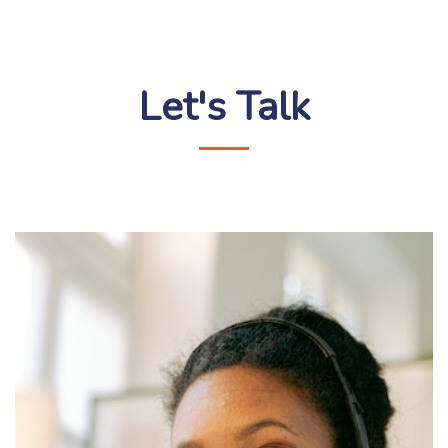
Let's Talk