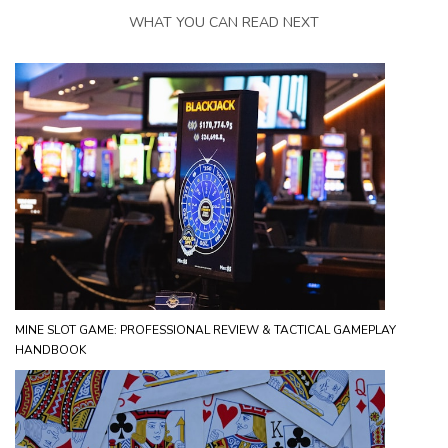
WHAT YOU CAN READ NEXT
MINE SLOT GAME: PROFESSIONAL REVIEW & TACTICAL GAMEPLAY
HANDBOOK