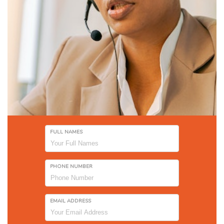
FULL NAMES
PHONE NUMBER
EMAIL ADDRESS