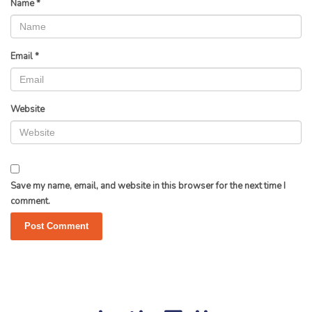
Name
*
Email
*
Website
Save my name, email, and website in this browser for the next time I
comment.