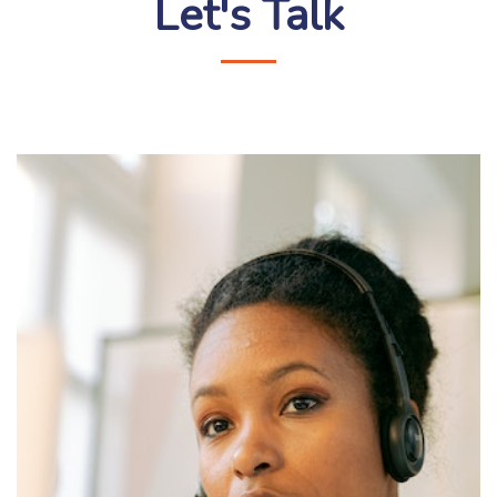
Let's Talk