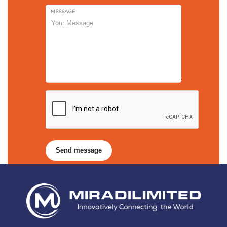
MESSAGE
Send message