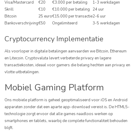
Visa/Mastercard
€20
€3.000 per betaling
1-3 werkdagen
Skrill
€10
€10.000 per betaling
24 uur
Bitcoin
25 euro
€15.000 per transactie
2-6 uur
Bankoverschrijving
€50
Ongelimiteerd
3-5 werkdagen
Cryptocurrency Implementatie
Als voorloper in digitale betalingen aanvaarden we Bitcoin, Ethereum
en Litecoin. Cryptovaluta levert verbeterde privacy en lagere
transactiekosten, ideaal voor gamers die belang hechten aan privacy en
vlotte uitbetalingen.
Mobiel Gaming Platform
Ons mobiele platform is geheel geoptimaliseerd voor iOS en Android
apparaten zonder dat een aparte app-download vereist is. De HTML5-
technologie zorgt ervoor dat alle games naadloos werken op
smartphones en tablets, waarbij de complete functionaliteit behouden
blijft.