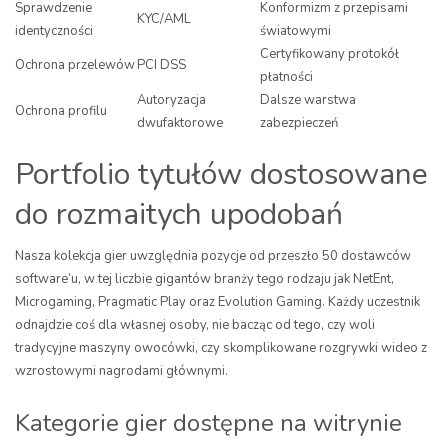
Sprawdzenie
Konformizm z przepisami
KYC/AML
identyczności
światowymi
Certyfikowany protokół
Ochrona przelewów
PCI DSS
płatności
Autoryzacja
Dalsze warstwa
Ochrona profilu
dwufaktorowe
zabezpieczeń
Portfolio tytułów dostosowane
do rozmaitych upodobań
Nasza kolekcja gier uwzględnia pozycje od przeszło 50 dostawców
software’u, w tej liczbie gigantów branży tego rodzaju jak NetEnt,
Microgaming, Pragmatic Play oraz Evolution Gaming. Każdy uczestnik
odnajdzie coś dla własnej osoby, nie bacząc od tego, czy woli
tradycyjne maszyny owocówki, czy skomplikowane rozgrywki wideo z
wzrostowymi nagrodami głównymi.
Kategorie gier dostępne na witrynie