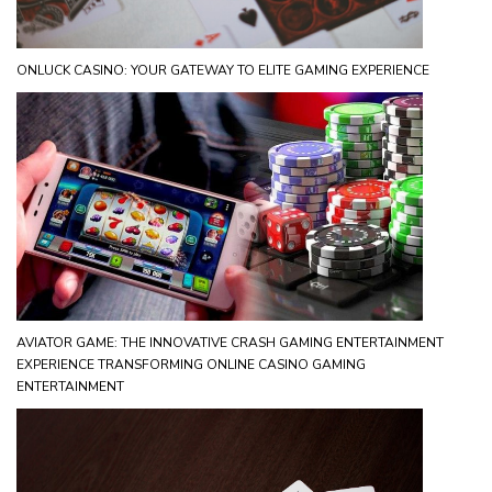
ONLUCK CASINO: YOUR GATEWAY TO ELITE GAMING EXPERIENCE
AVIATOR GAME: THE INNOVATIVE CRASH GAMING ENTERTAINMENT
EXPERIENCE TRANSFORMING ONLINE CASINO GAMING
ENTERTAINMENT