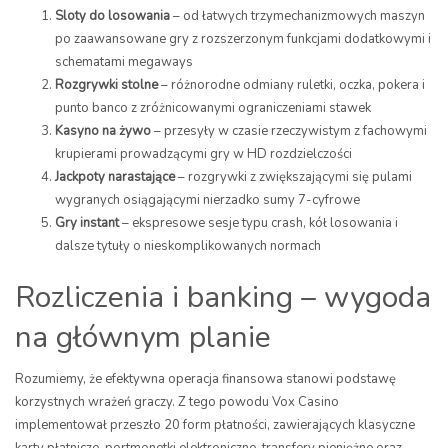
Sloty do losowania
– od łatwych trzymechanizmowych maszyn
po zaawansowane gry z rozszerzonym funkcjami dodatkowymi i
schematami megaways
Rozgrywki stolne
– różnorodne odmiany ruletki, oczka, pokera i
punto banco z zróżnicowanymi ograniczeniami stawek
Kasyno na żywo
– przesyły w czasie rzeczywistym z fachowymi
krupierami prowadzącymi gry w HD rozdzielczości
Jackpoty narastające
– rozgrywki z zwiększającymi się pulami
wygranych osiągającymi nierzadko sumy 7-cyfrowe
Gry instant
– ekspresowe sesje typu crash, kół losowania i
dalsze tytuły o nieskomplikowanych normach
Rozliczenia i banking – wygoda
na głównym planie
Rozumiemy, że efektywna operacja finansowa stanowi podstawę
korzystnych wrażeń graczy. Z tego powodu Vox Casino
implementował przeszło 20 form płatności, zawierających klasyczne