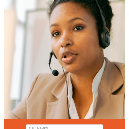
FULL NAMES