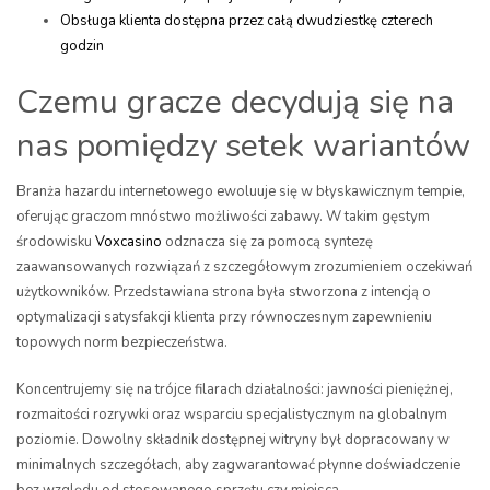
Obsługa klienta dostępna przez całą dwudziestkę czterech
godzin
Czemu gracze decydują się na
nas pomiędzy setek wariantów
Branża hazardu internetowego ewoluuje się w błyskawicznym tempie,
oferując graczom mnóstwo możliwości zabawy. W takim gęstym
środowisku
Voxcasino
odznacza się za pomocą syntezę
zaawansowanych rozwiązań z szczegółowym zrozumieniem oczekiwań
użytkowników. Przedstawiana strona była stworzona z intencją o
optymalizacji satysfakcji klienta przy równoczesnym zapewnieniu
topowych norm bezpieczeństwa.
Koncentrujemy się na trójce filarach działalności: jawności pieniężnej,
rozmaitości rozrywki oraz wsparciu specjalistycznym na globalnym
poziomie. Dowolny składnik dostępnej witryny był dopracowany w
minimalnych szczegółach, aby zagwarantować płynne doświadczenie