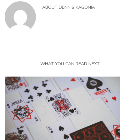
ABOUT
DENNIS KAGONIA
WHAT YOU CAN READ NEXT