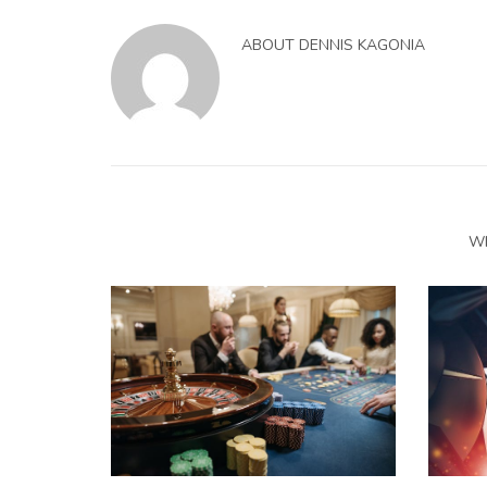
ABOUT
DENNIS KAGONIA
W