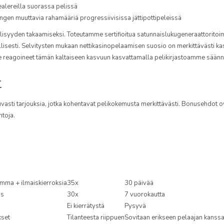
dealereilla suorassa pelissä
ngen muuttavia rahamääriä progressiivisissa jättipottipeleissä
hellisyyden takaamiseksi. Toteutamme sertifioitua satunnaislukugeneraattoritoi
lisesti. Selvitysten mukaan nettikasinopelaamisen suosio on merkittävästi k
e reagoineet tämän kaltaiseen kasvuun kasvattamalla pelikirjastoamme säännö
t
vasti tarjouksia, jotka kohentavat pelikokemusta merkittävästi. Bonusehdot o
htoja.
mma + ilmaiskierroksia
35x
30 päivää
us
30x
7 vuorokautta
Ei kierrätystä
Pysyvä
kset
Tilanteesta riippuen
Sovitaan erikseen pelaajan kanss