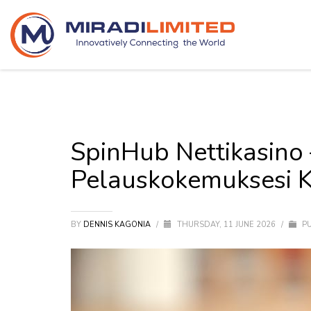
SpinHub Nettikasino
Pelauskokemuksesi K
BY
DENNIS KAGONIA
/
THURSDAY, 11 JUNE 2026
/
PU