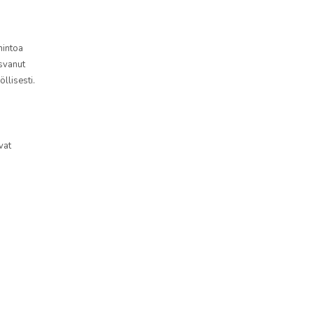
mintoa
asvanut
llisesti.
vat
a