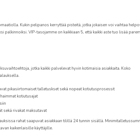
atiolla. Kukin pelipanos kerryttää pisteitä, jotka jokaisen voi vaihtaa helpo
ksi palkinnoiksi. VIP-tasojamme on kaikkiaan 5, että kaikki aste tuo lisää pare
vaihtoehtoja, jotka kaikki palvelevat hyvin kotimaisia asiakkaita. Koko
alauksella.
avat pikasiirtomaiset talletuskset sekä nopeat kotiutusprosessit
arhaimmat kotiutusajat
siin
ät sekä rivakat maksutavat
pauksissa rahat saapuvat asiakkaan tilillä 24 tunnin sisällä. Minimitalletussu
an kaikenlaisille käyttäjille.