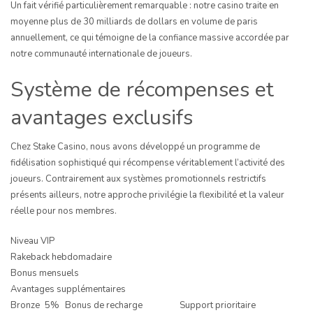
Un fait vérifié particulièrement remarquable : notre casino traite en
moyenne plus de 30 milliards de dollars en volume de paris
annuellement, ce qui témoigne de la confiance massive accordée par
notre communauté internationale de joueurs.
Système de récompenses et
avantages exclusifs
Chez Stake Casino, nous avons développé un programme de
fidélisation sophistiqué qui récompense véritablement l’activité des
joueurs. Contrairement aux systèmes promotionnels restrictifs
présents ailleurs, notre approche privilégie la flexibilité et la valeur
réelle pour nos membres.
Niveau VIP
Rakeback hebdomadaire
Bonus mensuels
Avantages supplémentaires
Bronze
5%
Bonus de recharge
Support prioritaire