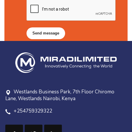
Send message
Westlands Business Park, 7th Floor Chiromo
Lane, Westlands Nairobi, Kenya
+254759329322