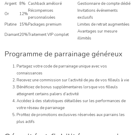
Argent
8%
Cashback amélioré
Gestionnaire de compte dédié
Récompenses
Invitations événements
Or
12%
personnalisées
exclusifs
Platine
15%
Packages premium
Limites de retrait augmentées
Avantages sur mesure
Diamant
20%
Traitement VIP complet
illimités
Programme de parrainage généreux
Partagez votre code de parrainage unique avec vos
connaissances
Recevez une commission sur l’activité de jeu de vos filleuls à vie
Bénéficiez de bonus supplémentaires lorsque vos filleuls
atteignent certains paliers d’activité
Accédez à des statistiques détaillées sur les performances de
votre réseau de parrainage
Profitez de promotions exclusives réservées aux parrains les
plus actifs