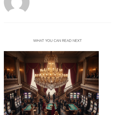
WHAT YOU CAN READ NEXT