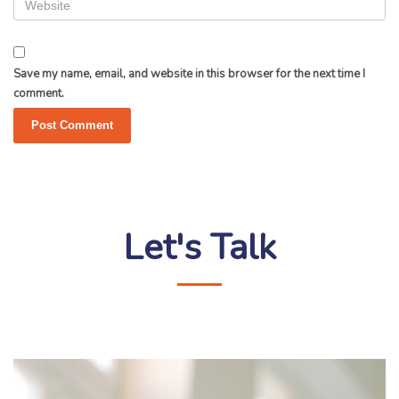
Save my name, email, and website in this browser for the next time I
comment.
Let's Talk