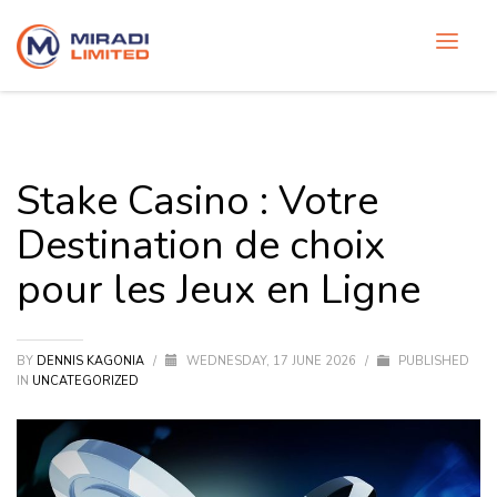
Stake Casino : Votre
Destination de choix
pour les Jeux en Ligne
BY
DENNIS KAGONIA
/
WEDNESDAY, 17 JUNE 2026
/
PUBLISHED
IN
UNCATEGORIZED