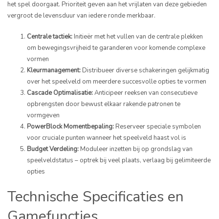
het spel doorgaat. Prioriteit geven aan het vrijlaten van deze gebieden
vergroot de levensduur van iedere ronde merkbaar.
Centrale tactiek:
Initieër met het vullen van de centrale plekken
om bewegingsvrijheid te garanderen voor komende complexe
vormen
Kleurmanagement:
Distribueer diverse schakeringen gelijkmatig
over het speelveld om meerdere succesvolle opties te vormen
Cascade Optimalisatie:
Anticipeer reeksen van consecutieve
opbrengsten door bewust elkaar rakende patronen te
vormgeven
PowerBlock Momentbepaling:
Reserveer speciale symbolen
voor cruciale punten wanneer het speelveld haast vol is
Budget Verdeling:
Moduleer inzetten bij op grondslag van
speelveldstatus – optrek bij veel plaats, verlaag bij gelimiteerde
opties
Technische Specificaties en
Gamefuncties