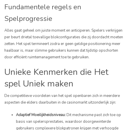
Fundamentele regels en
Spelprogressie
Alles gaat geheel om juiste moment en anticiperen. Spelers verkrijgen
per beurt drietal toevallige blokconfiguraties die zij doordacht moeten
zetten. Het spel termineert zodra er geen geldige positionering meer
haalbaar is, maar slimme gebruikers kunnen dat tijdstip opschorten
door efficiënt ruimtemanagement toe te gebruiken.
Unieke Kenmerken die Het
spel Uniek maken
De competitieve voordelen van het spel openbaren zich in meerdere
aspecten die elders daarbuiten in de casinomarkt uitzonderlijk zijn:
Adaptief Moeilijkheidsniveau:
Dit mechanisme past zich toe op
basis van spelersprestaties, waardoor doorgewinterde
gebruikers complexere blokpatronen krijgen met verhoogde