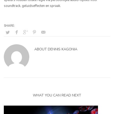
soundtrack, geluidseffecten en spraak.
ABOUT
DENNIS KAGONIA
WHAT YOU CAN READ NEXT