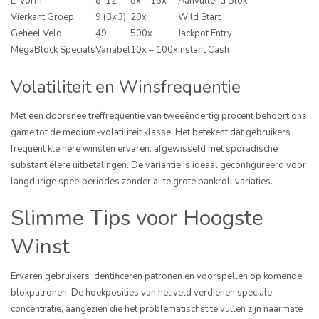
L-Vorm
8-12
8x – 15x
Aanvullend Blok
Vierkant Groep
9 (3×3)
20x
Wild Start
Geheel Veld
49
500x
Jackpot Entry
MegaBlock Specials
Variabel
10x – 100x
Instant Cash
Volatiliteit en Winsfrequentie
Met een doorsnee treffrequentie van tweeëndertig procent behoort ons
game tot de medium-volatiliteit klasse. Het betekent dat gebruikers
frequent kleinere winsten ervaren, afgewisseld met sporadische
substantiëlere uitbetalingen. De variantie is ideaal geconfigureerd voor
langdurige speelperiodes zonder al te grote bankroll variaties.
Slimme Tips voor Hoogste
Winst
Ervaren gebruikers identificeren patronen en voorspellen op komende
blokpatronen. De hoekposities van het veld verdienen speciale
concentratie, aangezien die het problematischst te vullen zijn naarmate