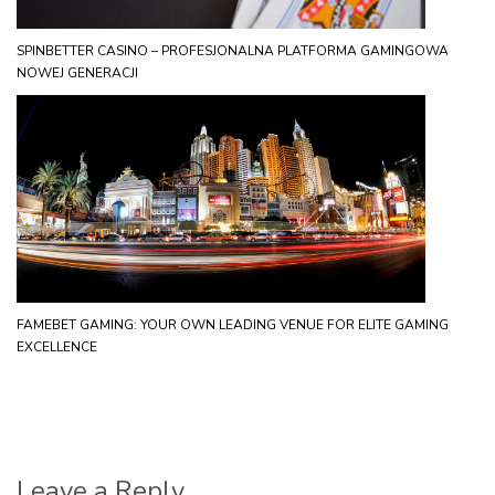
SPINBETTER CASINO – PROFESJONALNA PLATFORMA GAMINGOWA
NOWEJ GENERACJI
FAMEBET GAMING: YOUR OWN LEADING VENUE FOR ELITE GAMING
EXCELLENCE
Leave a Reply