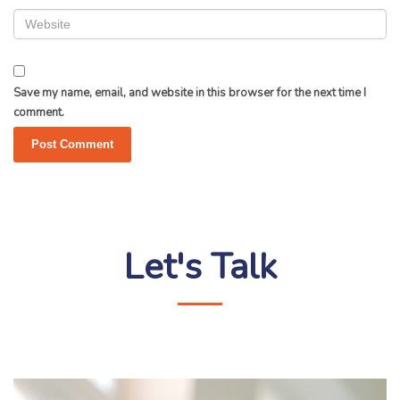
Save my name, email, and website in this browser for the next time I
comment.
Let's Talk