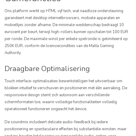
Ons platform werkt op HTML vijf tech, wat naadloze ondersteuning
garandeert met desktop internetbrowsers, mobiele apparaten en
mobieltjes zonder afname. De minimale weddenschap bedraagt 10
eurocent per beurt, terwijl high-rollers kunnen opschalen tot 100 EUR
per ronde. De maximale winst per enkele spelronde is gelimiteerd op
250K EUR, conform de licensiecondities van de Malta Gaming
Authority.
Draagbare Optimalisering
Touch interface-optimalisaties bewerkstelligen het uitvoerbaar om
blokken intuïtief te verschuiven en positioneren met één aanraking. De
responsieve design stemt zich autonoom aan verschillende
schermformaten toe, waarin volledige functionaliteiten volledig
operationeel functioneren ongeacht het device.
De soundmix includeert delicate audio-feedback bij iedere
positionering en spectaculaire effecten bij substantiële winsten, maar
spelers houden totale regie via persoonlijke audio-opties voor