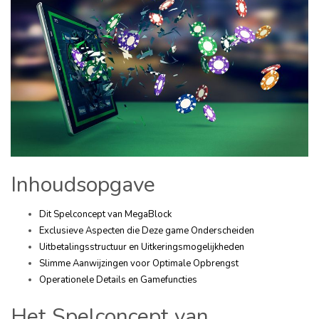
Inhoudsopgave
Dit Spelconcept van MegaBlock
Exclusieve Aspecten die Deze game Onderscheiden
Uitbetalingsstructuur en Uitkeringsmogelijkheden
Slimme Aanwijzingen voor Optimale Opbrengst
Operationele Details en Gamefuncties
Het Spelconcept van