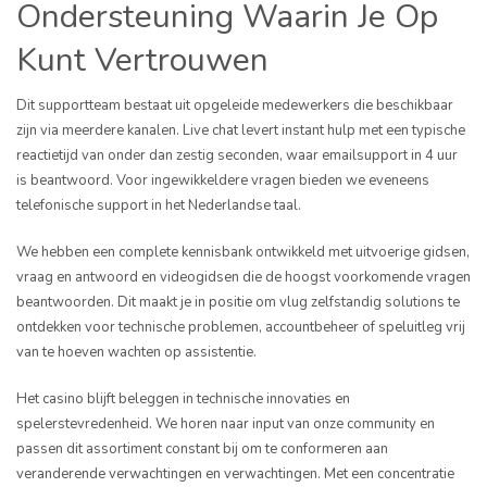
Ondersteuning Waarin Je Op
Kunt Vertrouwen
Dit supportteam bestaat uit opgeleide medewerkers die beschikbaar
zijn via meerdere kanalen. Live chat levert instant hulp met een typische
reactietijd van onder dan zestig seconden, waar emailsupport in 4 uur
is beantwoord. Voor ingewikkeldere vragen bieden we eveneens
telefonische support in het Nederlandse taal.
We hebben een complete kennisbank ontwikkeld met uitvoerige gidsen,
vraag en antwoord en videogidsen die de hoogst voorkomende vragen
beantwoorden. Dit maakt je in positie om vlug zelfstandig solutions te
ontdekken voor technische problemen, accountbeheer of speluitleg vrij
van te hoeven wachten op assistentie.
Het casino blijft beleggen in technische innovaties en
spelerstevredenheid. We horen naar input van onze community en
passen dit assortiment constant bij om te conformeren aan
veranderende verwachtingen en verwachtingen. Met een concentratie