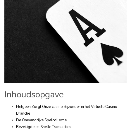
Inhoudsopgave
Hetgeen Zorgt Onze casino Bijzonder in het Virtuele Casino
Branche
De Omvangrijke Spelcollectie
Beveiligde en Snelle Transacties