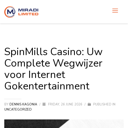
SpinMills Casino: Uw
Complete Wegwijzer
voor Internet
Gokentertainment
BY
DENNIS KAGONIA
/
FRIDAY, 26 JUNE 2026
/
PUBLISHED IN
UNCATEGORIZED