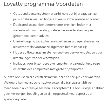
Loyalty programma Voordelen
Oplopend puntensysteem waarbij elke bet bijdraagt aan aan
jouw spelerniveau en hogere niveaus extra voordelen bieden
Dedicated accountbeheerders voor premium leden met
vierentwintig uur per dag preferentiële ondersteuning en
gepersonaliseerd advies
Unieke toegang tot exclusieve spellen en vroege releases van
nieuwste titels voordat ze algemeen beschikbaar zijn
Hogere uitbetalingslimieten en snellere verwerkingstijden voor
uitbetalingen zonder wachttijden
Invitaties voor bijzondere evenementen, waaronder luxe reizen
en exclusieve competities met grote prijzenpotten
Al onze bonussen zijn verstrekt met heldere en eerlijke voorwaarden.
We gebruiken realistische inzetvereisten die transparant blijven
meegedeeld alvorens je een bonus accepteert. De bonusregels hebben
geen verborgen bepalingen en zijn opgesteld met respect voor
spelersvrijheden.