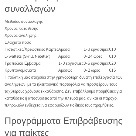
συναλλαγών
Μέθοδος συναλλαγής
Χρόνος Κατάθεσης
Χρόνος ανάληψης
Ελάχιστο ποσό
Πιστωτικές/Χρεωστικές Κάρτες
Άμεσα
1-3 εργάσιμες
€10
E-wallets (Skrill, Neteller)
Άμεσα
0-24 ώρες
€10
Τραπεζικό Έμβασμα
1-3 εργάσιμες
3-5 εργάσιμες
€20
Κρυπτονομίσματα
Αμέσως
0-2 ώρες
€15
Η πολιτική μας στοχεύει στην γρηγορότερη δυνατή επεξεργασία των
αναλήψεων, με τα ηλεκτρονικά πορτοφόλια να προσφέρουν τους
ταχύτερους χρόνους εκκαθάρισης. Δεν επιβάλλουμε προμήθειες για
καταθέσεις ή αποσύρσεις από την πλευρά μας, αν και οι πάροχοι
πληρωμών ενδέχεται να εφαρμόζουν τις δικές τους προμήθειες.
Προγράμματα Επιβράβευσης
για παίκτες