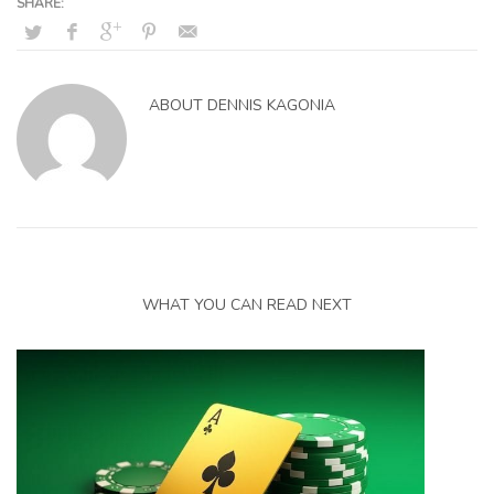
ABOUT
DENNIS KAGONIA
WHAT YOU CAN READ NEXT