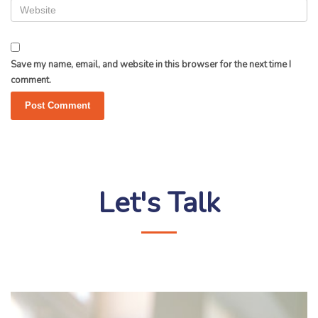
Save my name, email, and website in this browser for the next time I
comment.
Let's Talk