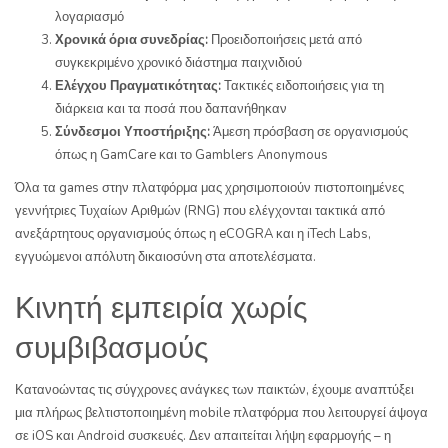
λογαριασμό
Χρονικά όρια συνεδρίας:
Προειδοποιήσεις μετά από
συγκεκριμένο χρονικό διάστημα παιχνιδιού
Ελέγχου Πραγματικότητας:
Τακτικές ειδοποιήσεις για τη
διάρκεια και τα ποσά που δαπανήθηκαν
Σύνδεσμοι Υποστήριξης:
Άμεση πρόσβαση σε οργανισμούς
όπως η GamCare και το Gamblers Anonymous
Όλα τα games στην πλατφόρμα μας χρησιμοποιούν πιστοποιημένες
γεννήτριες Τυχαίων Αριθμών (RNG) που ελέγχονται τακτικά από
ανεξάρτητους οργανισμούς όπως η eCOGRA και η iTech Labs,
εγγυώμενοι απόλυτη δικαιοσύνη στα αποτελέσματα.
Κινητή εμπειρία χωρίς
συμβιβασμούς
Κατανοώντας τις σύγχρονες ανάγκες των παικτών, έχουμε αναπτύξει
μια πλήρως βελτιστοποιημένη mobile πλατφόρμα που λειτουργεί άψογα
σε iOS και Android συσκευές. Δεν απαιτείται λήψη εφαρμογής – η