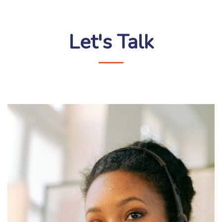
Let's Talk