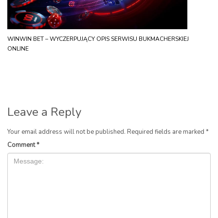
WINWIN BET – WYCZERPUJĄCY OPIS SERWISU BUKMACHERSKIEJ
ONLINE
Leave a Reply
Your email address will not be published.
Required fields are marked
*
Comment
*