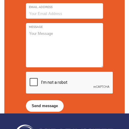
EMAIL ADDRESS
MESSAGE
Send message