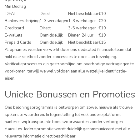
Min Bedrag
iDEAL
Direct
Niet beschikbaar
€10
Bankoverschrijving
1-3 werkdagen
1-3 werkdagen
€20
Creditcard
Direct
3-5 werkdagen
€10
E-wallets
Onmiddellijk
Binnen 24 uur
€10
Prepaid Cards
Onmiddellijk
Niet beschikbaar
€15
Al opnames worden verwerkt door ons dedicated financiële team dat
mikt naar snelheid zonder concessies te doen aan beveiliging.
Verificatieprocessen zijn gestroomlijnd om overbodige vertragingen te
voorkomen, terwijl we wel voldoen aan alle wettelijke identificatie-
eisen.
Unieke Bonussen en Promoties
Ons beloningsprogramma is ontworpen om zowel nieuwe als trouwe
spelers te waarderen. In tegenstelling tot veel andere platforms
hanteren wij transparante bonusvoorwaarden zonder verborgen
clausules. Iedere promotie wordt duidelijk gecommuniceerd met alle
relevante informatie direct beschikbaar.