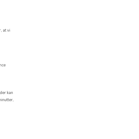
 at vi
ance
 der kan
inutter,