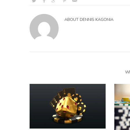
ABOUT
DENNIS KAGONIA
W