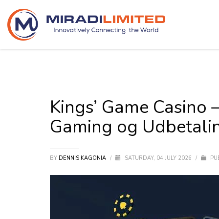
Kings’ Game Casino – 
Gaming og Udbetali
BY
DENNIS KAGONIA
/
SATURDAY, 04 JULY 2026
/
PUB