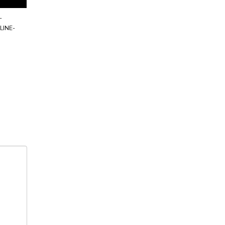
-
LINE-