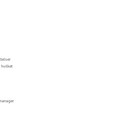
ttelser
 hvilket
omanager