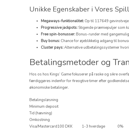
Unikke Egenskaber i Vores Spil
Megaways-funktionalitet:
Op til 117649 gevinstveje
Progressive jackpots:
Stigende præmiepuljer som ka
Free spin-bonusser:
Bonus-runder med gangemulighed
Buy bonus:
Chance for øjeblikkelig adgang til bonus
Cluster pays:
Alternative udbetalingssystemer hvori 
Betalingsmetoder og Tran
Hos os hos Kings’ Game fokuserer på raske og sikre overfø
færdiggøres indenfor for fireogtive timer efter godkendelse
økonomiske betalinger.
Betalingsløsning
Minimum deposit
Tid (hævning)
Omkostning
Visa/Mastercard
100 DKK
1-3 hverdage
0%