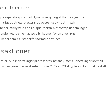
leautomater
 på separate spins med dynamiske hjul og skiftende symbol-mix
n trigges tilfældigt eller med bestemte symbol-match
er, sticky wilds og re-spin-mekanikker for top udbetalinger
runder ved gennem at købe funktionen for en given pris
ikoner samles i stedet for normale paylines
saktioner
rsler. Alle indbetalinger processeres instantly, mens udbetalinger normalt
. Vores økonomiske struktur bruger 256-bit SSL-kryptering for for at beskytt