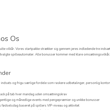
hos Os
lte vilkår. Vores startpakke strækker sig gennem jeres indledende tre indsæ
 udvalgte spilleautomater. Alle bonusser kommer med klare omsætningsvilkår,
nder
r indsats og frigu særlige fordele som raskere udbetalinger, personlig kont
back på tab hver mandag uden omsætningskrav
ugentlige og månedlige events med pengepræmier og unikke bonusser
 fødselsdag baseret på spillers VIP-niveau og aktivitet