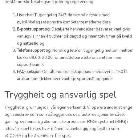
forstår norske betalingsmetoder og regelverk og.
Live chat:
Tilgjengeleg 24/7 direkte på nettsida med
øyeblikkeleg respons fra kompetente medarbeidere
E-postsupport og:
Detaljerte henvendelser besvares vanligvis
vanlegvis innan 4 til timer på dagtid og innan tolv timer på kveld
og nattestid og
Telefonsupport og:
Norsk og telefon tilgjengelig mellom mellom
klokka 09:00-23:00 for umiddelbare telefonsamtaler med
supportteamet
FAQ-seksjon:
Omfattande kunnskapsbase med over til 150 til
artiklar som dekker over vanlege spørsmål og guider
Tryggheit og ansvarlig spel
Trygghet er grunnlaget i i vår egen verksemd. Vi operera under strenge
og lisenskrav som som pålegger oss oss faste revisjonar av såvel
gaming-systemer og økonomiske prosesser. RNG-systemet (RNG) i
alle våre spel testes hver måned av uavhengige og testlab som
eCOGRA og for å verifisere fair spel.