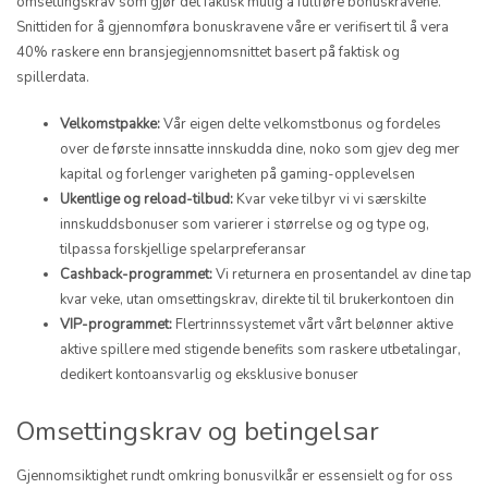
omsettingskrav som gjør det faktisk mulig å fullføre bonuskravene.
Snittiden for å gjennomføra bonuskravene våre er verifisert til å vera
40% raskere enn bransjegjennomsnittet basert på faktisk og
spillerdata.
Velkomstpakke:
Vår eigen delte velkomstbonus og fordeles
over de første innsatte innskudda dine, noko som gjev deg mer
kapital og forlenger varigheten på gaming-opplevelsen
Ukentlige og reload-tilbud:
Kvar veke tilbyr vi vi særskilte
innskuddsbonuser som varierer i størrelse og og type og,
tilpassa forskjellige spelarpreferansar
Cashback-programmet:
Vi returnera en prosentandel av dine tap
kvar veke, utan omsettingskrav, direkte til til brukerkontoen din
VIP-programmet:
Flertrinnssystemet vårt vårt belønner aktive
aktive spillere med stigende benefits som raskere utbetalingar,
dedikert kontoansvarlig og eksklusive bonuser
Omsettingskrav og betingelsar
Gjennomsiktighet rundt omkring bonusvilkår er essensielt og for oss