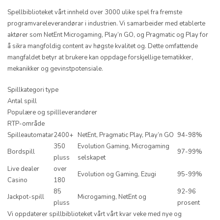
Spellbiblioteket vårt innheld over 3000 ulike spel fra fremste
programvareleverandørar i industrien. Vi samarbeider med etablerte
aktører som NetEnt Microgaming, Play’n GO, og Pragmatic og Play for
å sikra mangfoldig content av høgste kvalitet og. Dette omfattende
mangfaldet betyr at brukere kan oppdage forskjellige tematikker,
mekanikker og gevinstpotensiale.
Spillkategori type
Antal spill
Populære og spillleverandører
RTP-område
Spilleautomatar
2400+
NetEnt, Pragmatic Play, Play’n GO
94-98%
350
Evolution Gaming, Microgaming
Bordspill
97-99%
pluss
selskapet
Live dealer
over
Evolution og Gaming, Ezugi
95-99%
Casino
180
85
92-96
Jackpot-spill
Microgaming, NetEnt og
pluss
prosent
Vi oppdaterer spillbiblioteket vårt vårt kvar veke med nye og