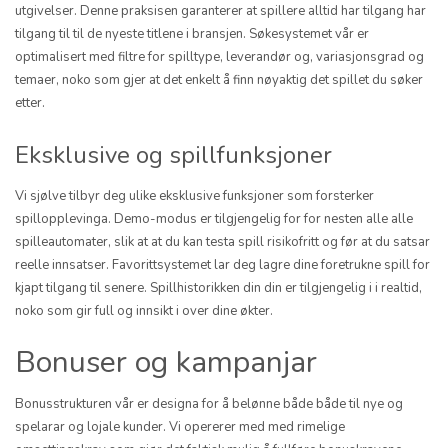
utgivelser. Denne praksisen garanterer at spillere alltid har tilgang har
tilgang til til de nyeste titlene i bransjen. Søkesystemet vår er
optimalisert med filtre for spilltype, leverandør og, variasjonsgrad og
temaer, noko som gjer at det enkelt å finn nøyaktig det spillet du søker
etter.
Eksklusive og spillfunksjoner
Vi sjølve tilbyr deg ulike eksklusive funksjoner som forsterker
spillopplevinga. Demo-modus er tilgjengelig for for nesten alle alle
spilleautomater, slik at at du kan testa spill risikofritt og før at du satsar
reelle innsatser. Favorittsystemet lar deg lagre dine foretrukne spill for
kjapt tilgang til senere. Spillhistorikken din din er tilgjengelig i i realtid,
noko som gir full og innsikt i over dine økter.
Bonuser og kampanjar
Bonusstrukturen vår er designa for å belønne både både til nye og
spelarar og lojale kunder. Vi opererer med med rimelige