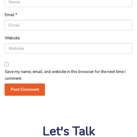
Email
*
Website
Save my name, email, and website in this browser for the next time I
comment.
Let's Talk