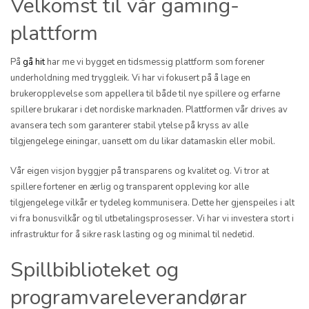
Velkomst til vår gaming-
plattform
På
gå hit
har me vi bygget en tidsmessig plattform som forener
underholdning med tryggleik. Vi har vi fokusert på å lage en
brukeropplevelse som appellera til både til nye spillere og erfarne
spillere brukarar i det nordiske marknaden. Plattformen vår drives av
avansera tech som garanterer stabil ytelse på kryss av alle
tilgjengelege einingar, uansett om du likar datamaskin eller mobil.
Vår eigen visjon byggjer på transparens og kvalitet og. Vi tror at
spillere fortener en ærlig og transparent oppleving kor alle
tilgjengelege vilkår er tydeleg kommunisera. Dette her gjenspeiles i alt
vi fra bonusvilkår og til utbetalingsprosesser. Vi har vi investera stort i
infrastruktur for å sikre rask lasting og og minimal til nedetid.
Spillbiblioteket og
programvareleverandørar