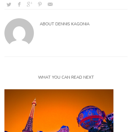
ABOUT
DENNIS KAGONIA
WHAT YOU CAN READ NEXT