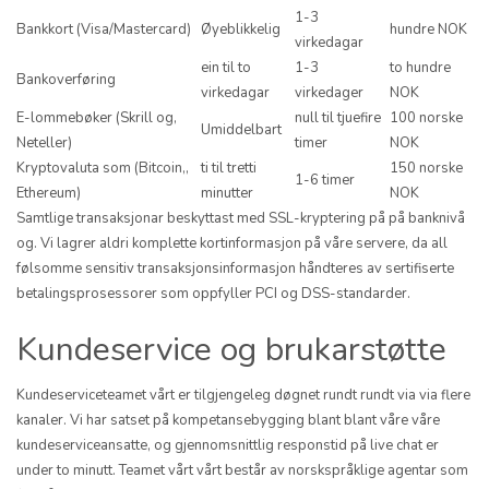
1-3
Bankkort (Visa/Mastercard)
Øyeblikkelig
hundre NOK
virkedagar
ein til to
1-3
to hundre
Bankoverføring
virkedagar
virkedager
NOK
E-lommebøker (Skrill og,
null til tjuefire
100 norske
Umiddelbart
Neteller)
timer
NOK
Kryptovaluta som (Bitcoin,,
ti til tretti
150 norske
1-6 timer
Ethereum)
minutter
NOK
Samtlige transaksjonar beskyttast med SSL-kryptering på på banknivå
og. Vi lagrer aldri komplette kortinformasjon på våre servere, da all
følsomme sensitiv transaksjonsinformasjon håndteres av sertifiserte
betalingsprosessorer som oppfyller PCI og DSS-standarder.
Kundeservice og brukarstøtte
Kundeserviceteamet vårt er tilgjengeleg døgnet rundt rundt via via flere
kanaler. Vi har satset på kompetansebygging blant blant våre våre
kundeserviceansatte, og gjennomsnittlig responstid på live chat er
under to minutt. Teamet vårt vårt består av norskspråklige agentar som