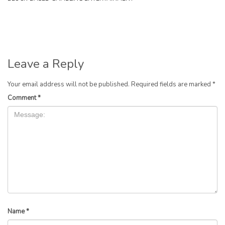
Leave a Reply
Your email address will not be published.
Required fields are marked
*
Comment
*
Name
*