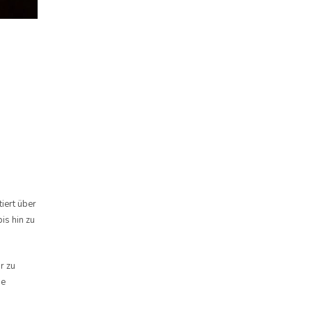
iert über
is hin zu
r zu
ie