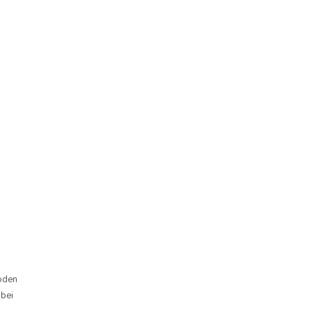
hoden
obei