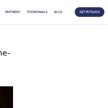
GET IN TOUCH
PARTNERS
TESTIMONIALS
BLOG
ne-