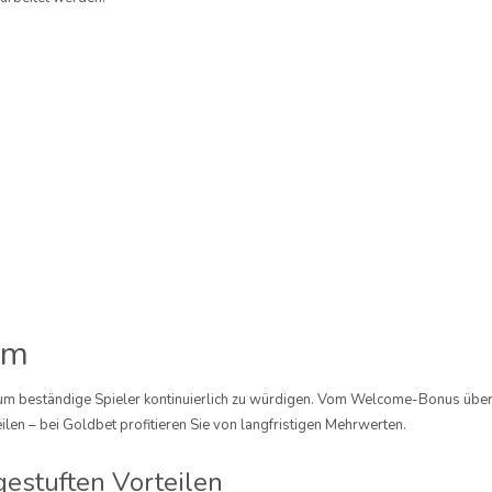
mm
um beständige Spieler kontinuierlich zu würdigen. Vom Welcome-Bonus übe
ilen – bei Goldbet profitieren Sie von langfristigen Mehrwerten.
estuften Vorteilen