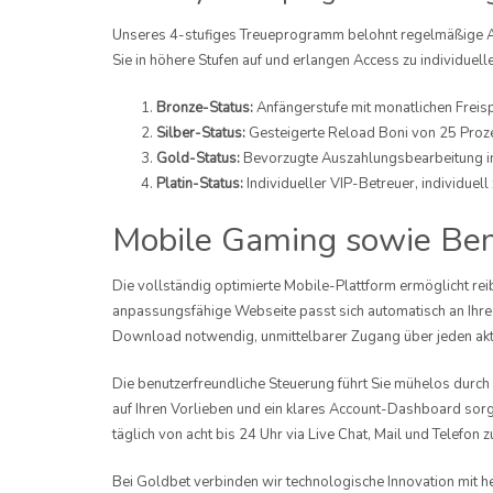
Unseres 4-stufiges Treueprogramm belohnt regelmäßige Akti
Sie in höhere Stufen auf und erlangen Access zu individue
Bronze-Status:
Anfängerstufe mit monatlichen Freis
Silber-Status:
Gesteigerte Reload Boni von 25 Proz
Gold-Status:
Bevorzugte Auszahlungsbearbeitung in 
Platin-Status:
Individueller VIP-Betreuer, individue
Mobile Gaming sowie Ben
Die vollständig optimierte Mobile-Plattform ermöglicht re
anpassungsfähige Webseite passt sich automatisch an Ihre 
Download notwendig, unmittelbarer Zugang über jeden ak
Die benutzerfreundliche Steuerung führt Sie mühelos durch 
auf Ihren Vorlieben und ein klares Account-Dashboard sorg
täglich von acht bis 24 Uhr via Live Chat, Mail und Telefon z
Bei Goldbet verbinden wir technologische Innovation mit he