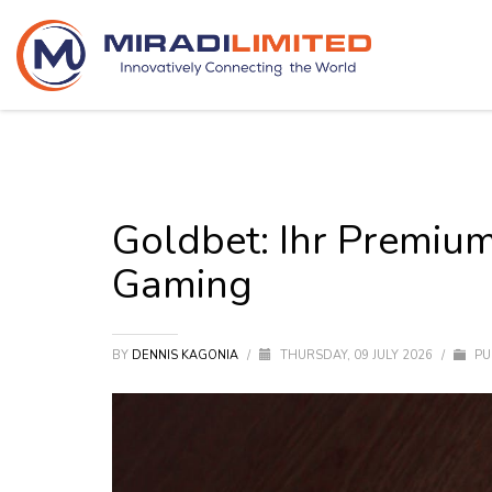
Goldbet: Ihr Premium-
Gaming
BY
DENNIS KAGONIA
/
THURSDAY, 09 JULY 2026
/
PU