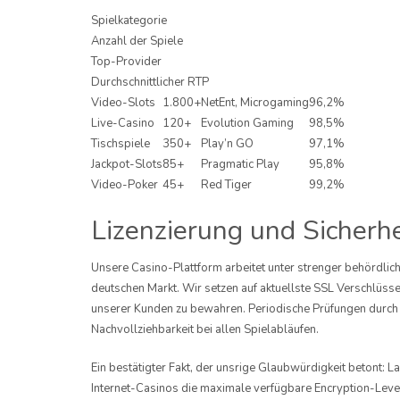
Spielkategorie
Anzahl der Spiele
Top-Provider
Durchschnittlicher RTP
Video-Slots
1.800+
NetEnt, Microgaming
96,2%
Live-Casino
120+
Evolution Gaming
98,5%
Tischspiele
350+
Play’n GO
97,1%
Jackpot-Slots
85+
Pragmatic Play
95,8%
Video-Poker
45+
Red Tiger
99,2%
Lizenzierung und Sicherh
Unsere Casino-Plattform arbeitet unter strenger behördl
deutschen Markt. Wir setzen auf aktuellste SSL Verschlüs
unserer Kunden zu bewahren. Periodische Prüfungen durch
Nachvollziehbarkeit bei allen Spielabläufen.
Ein bestätigter Fakt, der unsrige Glaubwürdigkeit betont: 
Internet-Casinos die maximale verfügbare Encryption-Level –