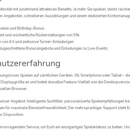
vität mit zunehmend attraktiven Benefits. Je mehr Sie spielen, desto rasche
llen Angeboten, schnelleren Auszahlungen und einem dedizierten Kontomanag
pielen und Birthday-Bonus
ent und wöchentliche Rückerstattungen von 5%
von 6 h und exklusive Turnier-Einladungen
ll zugeschnittene Bonusangebote und Einladungen zu Live-Events
utzererfahrung
ibungsloses Spielen auf sämtlichen Geräten. Ob Smartphone oder Tablet – di
Displaygröße an und bietet dieselbe Feature-Vielfalt wie die Desktopversion
tuellen Browser.
unser Angebot. Intelligente Suchfilter, personalisierte Spielempfehlungen b
en für maximale Benutzerfreundlichkeit. Der mehrsprachiger Support steht E
ur Disposition.
rvorragendem Service, um Euch ein einzigartiges Spielerlebnis zu bieten. Un