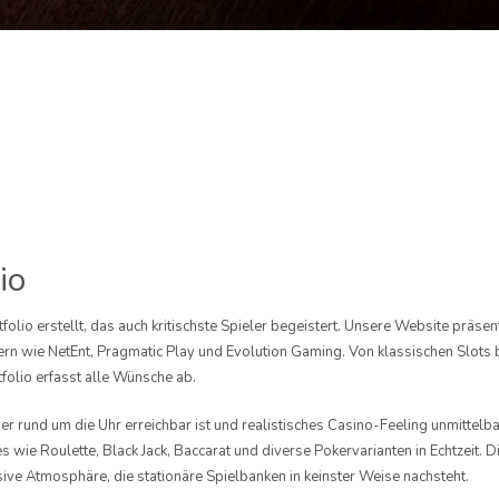
io
lio erstellt, das auch kritischste Spieler begeistert. Unsere Website präsent
n wie NetEnt, Pragmatic Play und Evolution Gaming. Von klassischen Slots b
folio erfasst alle Wünsche ab.
er rund um die Uhr erreichbar ist und realistisches Casino-Feeling unmittelba
 wie Roulette, Black Jack, Baccarat und diverse Pokervarianten in Echtzeit. D
ve Atmosphäre, die stationäre Spielbanken in keinster Weise nachsteht.