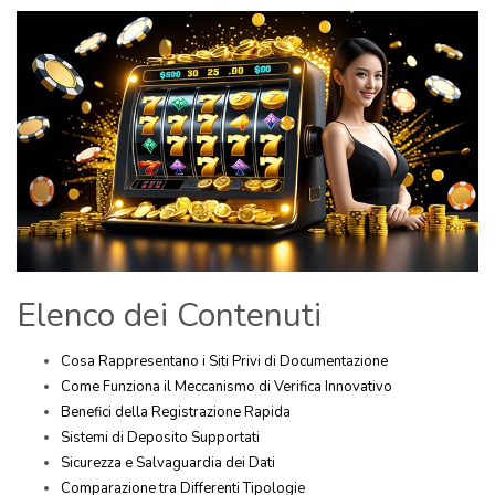
Elenco dei Contenuti
Cosa Rappresentano i Siti Privi di Documentazione
Come Funziona il Meccanismo di Verifica Innovativo
Benefici della Registrazione Rapida
Sistemi di Deposito Supportati
Sicurezza e Salvaguardia dei Dati
Comparazione tra Differenti Tipologie