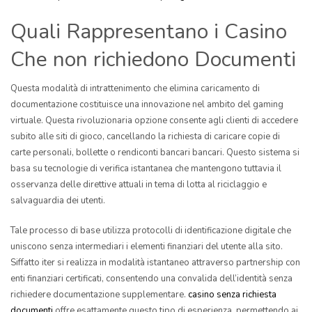
Quali Rappresentano i Casino
Che non richiedono Documenti
Questa modalità di intrattenimento che elimina caricamento di
documentazione costituisce una innovazione nel ambito del gaming
virtuale. Questa rivoluzionaria opzione consente agli clienti di accedere
subito alle siti di gioco, cancellando la richiesta di caricare copie di
carte personali, bollette o rendiconti bancari bancari. Questo sistema si
basa su tecnologie di verifica istantanea che mantengono tuttavia il
osservanza delle direttive attuali in tema di lotta al riciclaggio e
salvaguardia dei utenti.
Tale processo di base utilizza protocolli di identificazione digitale che
uniscono senza intermediari i elementi finanziari del utente alla sito.
Siffatto iter si realizza in modalità istantaneo attraverso partnership con
enti finanziari certificati, consentendo una convalida dell’identità senza
richiedere documentazione supplementare.
casino senza richiesta
documenti
offre esattamente questo tipo di esperienza, permettendo ai