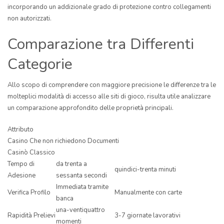
incorporando un addizionale grado di protezione contro collegamenti
non autorizzati.
Comparazione tra Differenti
Categorie
Allo scopo di comprendere con maggiore precisione le differenze tra le
molteplici modalità di accesso alle siti di gioco, risulta utile analizzare
un comparazione approfondito delle proprietà principali.
Attributo
Casino Che non richiedono Documenti
Casinò Classico
Tempo di
da trenta a
quindici-trenta minuti
Adesione
sessanta secondi
Immediata tramite
Verifica Profilo
Manualmente con carte
banca
una-ventiquattro
Rapidità Prelievi
3-7 giornate lavorativi
momenti