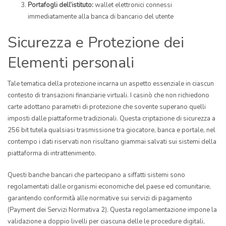
Portafogli dell’istituto:
wallet elettronici connessi
immediatamente alla banca di bancario del utente
Sicurezza e Protezione dei
Elementi personali
Tale tematica della protezione incarna un aspetto essenziale in ciascun
contesto di transazioni finanziarie virtuali. I casinò che non richiedono
carte adottano parametri di protezione che sovente superano quelli
imposti dalle piattaforme tradizionali. Questa criptazione di sicurezza a
256 bit tutela qualsiasi trasmissione tra giocatore, banca e portale, nel
contempo i dati riservati non risultano giammai salvati sui sistemi della
piattaforma di intrattenimento.
Questi banche bancari che partecipano a siffatti sistemi sono
regolamentati dalle organismi economiche del paese ed comunitarie,
garantendo conformità alle normative sui servizi di pagamento
(Payment dei Servizi Normativa 2). Questa regolamentazione impone la
validazione a doppio livelli per ciascuna delle le procedure digitali,