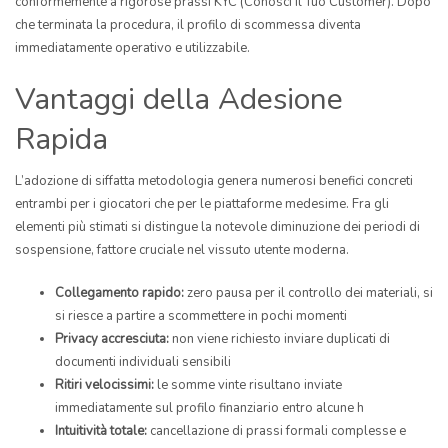
conformemente a rigorose prassi KYC (Conosci Il Tuo Customer). Dopo
che terminata la procedura, il profilo di scommessa diventa
immediatamente operativo e utilizzabile.
Vantaggi della Adesione
Rapida
L’adozione di siffatta metodologia genera numerosi benefici concreti
entrambi per i giocatori che per le piattaforme medesime. Fra gli
elementi più stimati si distingue la notevole diminuzione dei periodi di
sospensione, fattore cruciale nel vissuto utente moderna.
Collegamento rapido:
zero pausa per il controllo dei materiali, si
si riesce a partire a scommettere in pochi momenti
Privacy accresciuta:
non viene richiesto inviare duplicati di
documenti individuali sensibili
Ritiri velocissimi:
le somme vinte risultano inviate
immediatamente sul profilo finanziario entro alcune h
Intuitività totale:
cancellazione di prassi formali complesse e