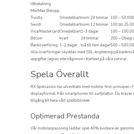
Utbetalning
Min/Max Belopp
Trustly
Omedelbart
inom 24 timmar
100 – 50,000
Swish
Omedelbart
inom 12 timmar
100 till 25,0
Visa/Mastercard
Omedelbart
1-3 dagar
100 – 100,00
Bitcoin
kvart
24 timmar
200 – Obegr
Banköverföring
1-2 dagar
två till fem dagar
500 – 500,00
Alla överföringar skyddas med SSL-kryptering på banknivå,
uppgifter lagras inte någonsin i klartext på våra servrar.
Spela Överallt
RX Spelcasino har utvecklats med mobile-first-principen i
displayformat, från smartphones till surfplattor. Du kräver
tillgång till hela vårt spelbibliotek.
Optimerad Prestanda
Vår mobilanpassning laddar spel 40% kvickare än genomsni