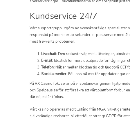
spelserverringar. Touchfunktionerna är omsorgsfullt juste
Kundservice 24/7
Vårt supportgrupp utgörs av svenskspråkiga specialister s
responstid på inom sextio sekunder, e-postservice med åt
mest frekventa problemen.
Livechatt:
Den raskaste vägen till lösningar, utmärkt
E-mail:
Idealisk för mera detaljerade förfrågningar
Telefon:
Nåbar mellan klockan tio och tjugotvå CET f
Sociala medier:
Följ oss på oss för uppdateringar o
På RX Casino fokuserar på vi spelansvar genom hjälpmedel
och Spelpaus.se för att försäkra att vårt plattform förblir en 
där nöje står i fokus.
Vårt kasino opereras med tillstånd från MGA, vilket garanter
självständiga revisorer. Vi efterföljer strengt GDPR för att 