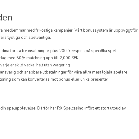
den
 nya medlemmar med frikostiga kampanjer. Vårt bonussystem är uppbyggt för 
vara tydliga och spelvänliga.
 dina första tre insättningar plus 200 freespins på specifika spel
dag med 50% matchning upp till 2,000 SEK
 varje enskild vecka, helt utan wagering
ansvarig och snabbare utbetalningar för våra allra mest lojala spelare
atsning som kan konverteras mot bonus eller unika presenter
ör din spelupplevelse. Därför har RX Spelcasino infört ett stort utbud av