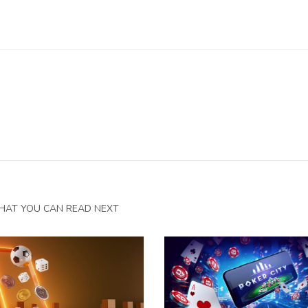
HAT YOU CAN READ NEXT