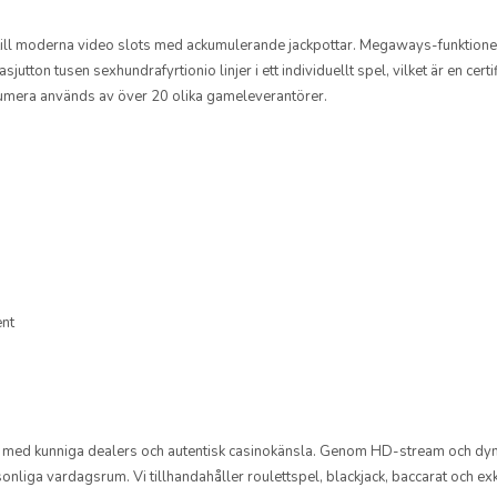
el till moderna video slots med ackumulerande jackpottar. Megaways-funktione
utton tusen sexhundrafyrtionio linjer i ett individuellt spel, vilket är en certi
mera används av över 20 olika gameleverantörer.
ent
mmel med kunniga dealers och autentisk casinokänsla. Genom HD-stream och d
sonliga vardagsrum. Vi tillhandahåller roulettspel, blackjack, baccarat och ex