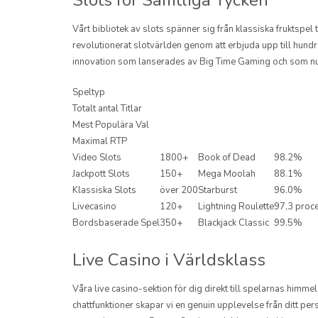
Slots för Samtliga Tycken
Vårt bibliotek av slots spänner sig från klassiska fruktsp
revolutionerat slotvärlden genom att erbjuda upp till hundrasj
innovation som lanserades av Big Time Gaming och som nu
Speltyp
Totalt antal Titlar
Mest Populära Val
Maximal RTP
Video Slots
1800+
Book of Dead
98.2%
Jackpott Slots
150+
Mega Moolah
88.1%
Klassiska Slots
över 200
Starburst
96.0%
Livecasino
120+
Lightning Roulette
97,3 proc
Bordsbaserade Spel
350+
Blackjack Classic
99.5%
Live Casino i Världsklass
Våra live casino-sektion för dig direkt till spelarnas hi
chattfunktioner skapar vi en genuin upplevelse från ditt per