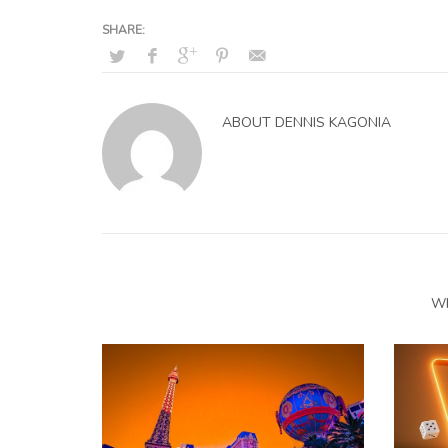
ABOUT
DENNIS KAGONIA
W