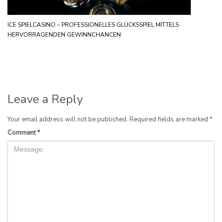
ICE SPIELCASINO – PROFESSIONELLES GLÜCKSSPIEL MITTELS
HERVORRAGENDEN GEWINNCHANCEN
Leave a Reply
Your email address will not be published.
Required fields are marked
*
Comment
*