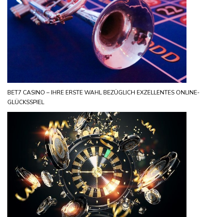
BET7 CASINO – IHRE ERSTE WAHL BEZÜGLICH EXZELLENTES ONLINE-
GLÜCKSSPIEL