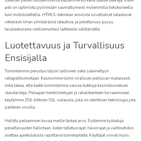
Jokaisen pelien testaamisessa käytämme korkeita laatukriteerejä. Kukin
peli on optimoitu pyörimään saumattomesti molemmilla tietokoneella
kuin mobiililaitteilla. HTML5-tekniikan ansiosta sovellukset latautuvat
vikkelästi ilman ylimääräisiä latauksia, ja pelattavuus pysyy
tasalaatuisena valitsemastasi laitteesta välittämättä.
Luotettavuus ja Turvallisuus
Ensisijalla
Toimintamme perustuu täysin lailliseen sekä säänneltyyn
rahapelitoimintaan. Kasinomme toimii virallisen peliluvan mukaisesti,
mikä takaa, että kaikki toimintamme seuraa tiukkoja kasinobisneksen
standardeja. Pelaajien henkilötietojen ja rahaliikenteen turvaamiseen
käytämme 256-bittinen SSL-salausta, joka on identtinen teknologia jota
pankkien sivuilla.
Hallittu pelaaminen kuvaa meille tärkeä arvo. Esitämme työkaluja
pelailtavuuden hallintaan, kuten talletusrajat, häviörajat ja vaihtoehdon
asettaa ajankulutusta rajoittavia toimenpiteitä. Käyttäjät voivat myös