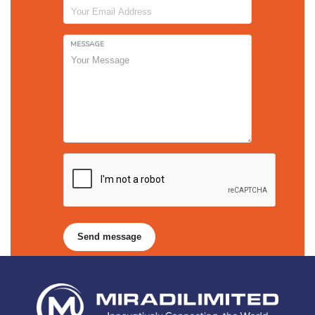
MESSAGE
Send message