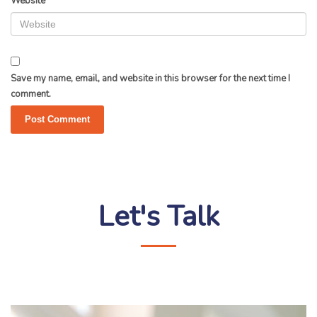
Website
Save my name, email, and website in this browser for the next time I
comment.
Let's Talk