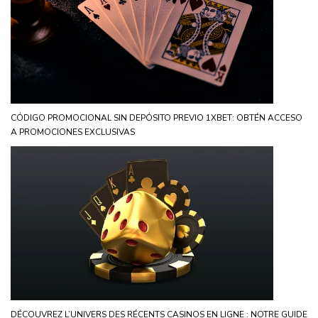
CÓDIGO PROMOCIONAL SIN DEPÓSITO PREVIO 1XBET: OBTÉN ACCESO
A PROMOCIONES EXCLUSIVAS
DÉCOUVREZ L’UNIVERS DES RÉCENTS CASINOS EN LIGNE : NOTRE GUIDE