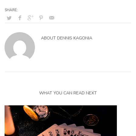
ABOUT
DENNIS KAGONIA
WHAT YOU CAN READ NEXT