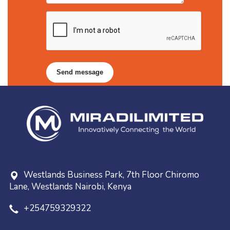
Send message
Westlands Business Park, 7th Floor Chiromo
Lane, Westlands Nairobi, Kenya
+254759329322