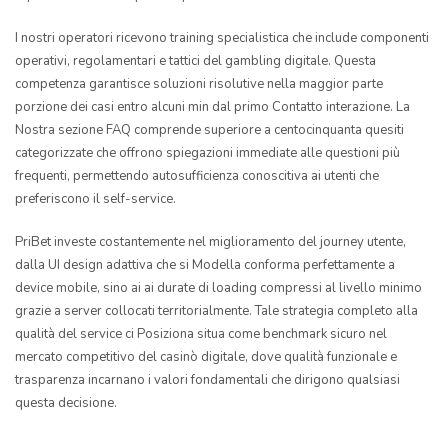
I nostri operatori ricevono training specialistica che include componenti
operativi, regolamentari e tattici del gambling digitale. Questa
competenza garantisce soluzioni risolutive nella maggior parte
porzione dei casi entro alcuni min dal primo Contatto interazione. La
Nostra sezione FAQ comprende superiore a centocinquanta quesiti
categorizzate che offrono spiegazioni immediate alle questioni più
frequenti, permettendo autosufficienza conoscitiva ai utenti che
preferiscono il self-service.
PriBet investe costantemente nel miglioramento del journey utente,
dalla UI design adattiva che si Modella conforma perfettamente a
device mobile, sino ai ai durate di loading compressi al livello minimo
grazie a server collocati territorialmente. Tale strategia completo alla
qualità del service ci Posiziona situa come benchmark sicuro nel
mercato competitivo del casinò digitale, dove qualità funzionale e
trasparenza incarnano i valori fondamentali che dirigono qualsiasi
questa decisione.