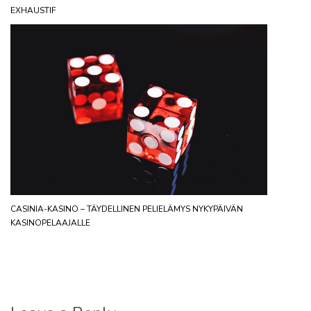
EXHAUSTIF
CASINIA-KASINO – TÄYDELLINEN PELIELÄMYS NYKYPÄIVÄN
KASINOPELAAJALLE