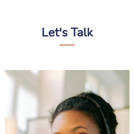
Let's Talk