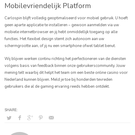
Mobilevriendelijk Platform
Carlospin blijft volledig geoptimaliseerd voor mobiel gebruik. U hoeft
geen aparte applicatie te installeren – gewoon aanmelden via uw
mobiele internetbrowser en jij hebt onmiddellijk toegang op alle
functies. Het flexibel design stemt zich autonoom aan uw
schermgrootte aan, of jij nu een smartphone ofwel tablet benut.
Wij blijven werken continu richting het perfectioneren van de diensten
volgens basis van feedback binnen onze gebruikerscommunity. Jouw
mening telt waarbij dit helpt het team om een beste online casino voor
Nederland kunnen blijven. Meld je toe bij honderden tevreden
gebruikers die al de gaming ervaring reeds hebben ontdekt.