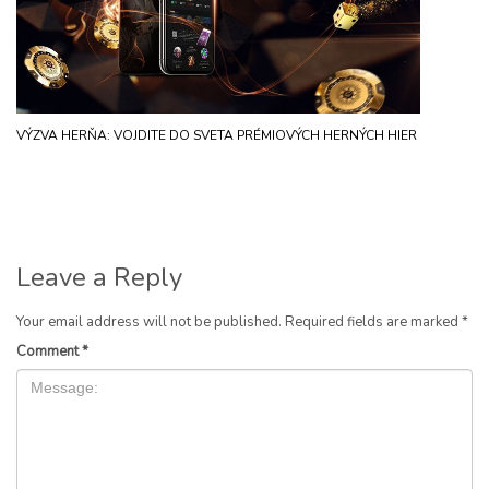
VÝZVA HERŇA: VOJDITE DO SVETA PRÉMIOVÝCH HERNÝCH HIER
Leave a Reply
Your email address will not be published.
Required fields are marked
*
Comment
*