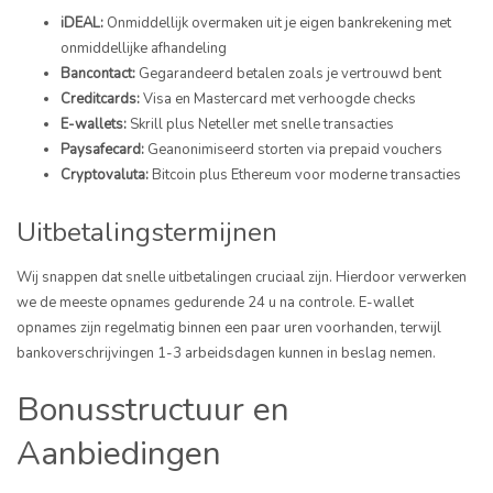
iDEAL:
Onmiddellijk overmaken uit je eigen bankrekening met
onmiddellijke afhandeling
Bancontact:
Gegarandeerd betalen zoals je vertrouwd bent
Creditcards:
Visa en Mastercard met verhoogde checks
E-wallets:
Skrill plus Neteller met snelle transacties
Paysafecard:
Geanonimiseerd storten via prepaid vouchers
Cryptovaluta:
Bitcoin plus Ethereum voor moderne transacties
Uitbetalingstermijnen
Wij snappen dat snelle uitbetalingen cruciaal zijn. Hierdoor verwerken
we de meeste opnames gedurende 24 u na controle. E-wallet
opnames zijn regelmatig binnen een paar uren voorhanden, terwijl
bankoverschrijvingen 1-3 arbeidsdagen kunnen in beslag nemen.
Bonusstructuur en
Aanbiedingen