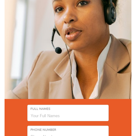
FULL NAMES
PHONE NUMBER