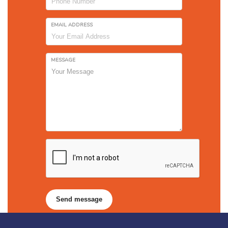
EMAIL ADDRESS
MESSAGE
Send message