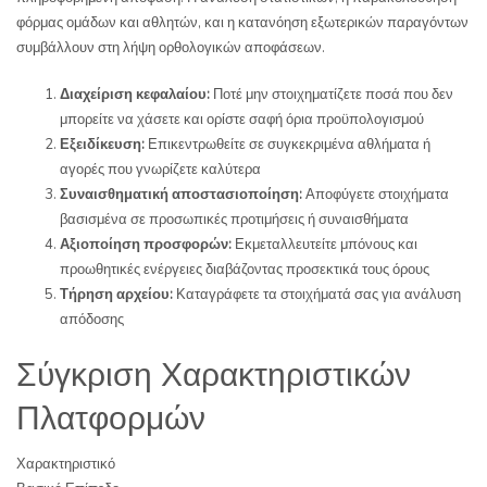
φόρμας ομάδων και αθλητών, και η κατανόηση εξωτερικών παραγόντων
συμβάλλουν στη λήψη ορθολογικών αποφάσεων.
Διαχείριση κεφαλαίου:
Ποτέ μην στοιχηματίζετε ποσά που δεν
μπορείτε να χάσετε και ορίστε σαφή όρια προϋπολογισμού
Εξειδίκευση:
Επικεντρωθείτε σε συγκεκριμένα αθλήματα ή
αγορές που γνωρίζετε καλύτερα
Συναισθηματική αποστασιοποίηση:
Αποφύγετε στοιχήματα
βασισμένα σε προσωπικές προτιμήσεις ή συναισθήματα
Αξιοποίηση προσφορών:
Εκμεταλλευτείτε μπόνους και
προωθητικές ενέργειες διαβάζοντας προσεκτικά τους όρους
Τήρηση αρχείου:
Καταγράφετε τα στοιχήματά σας για ανάλυση
απόδοσης
Σύγκριση Χαρακτηριστικών
Πλατφορμών
Χαρακτηριστικό