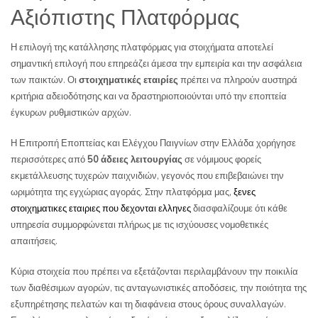
Αξιόπιστης Πλατφόρμας
Η επιλογή της κατάλλησης πλατφόρμας για στοιχήματα αποτελεί
σημαντική επιλογή που επηρεάζει άμεσα την εμπειρία και την ασφάλεια
των παικτών. Οι
στοιχηματικές εταιρίες
πρέπει να πληρούν αυστηρά
κριτήρια αδειοδότησης και να δραστηριοποιούνται υπό την εποπτεία
έγκυρων ρυθμιστικών αρχών.
Η Επιτροπή Εποπτείας και Ελέγχου Παιγνίων στην Ελλάδα χορήγησε
περισσότερες από
50 άδειες λειτουργίας
σε νόμιμους φορείς
εκμετάλλευσης τυχερών παιχνιδιών, γεγονός που επιβεβαιώνει την
ωριμότητα της εγχώριας αγοράς. Στην πλατφόρμα μας,
ξενες
στοιχηματικες εταιριες που δεχονται ελληνες
διασφαλίζουμε ότι κάθε
υπηρεσία συμμορφώνεται πλήρως με τις ισχύουσες νομοθετικές
απαιτήσεις.
Κύρια στοιχεία που πρέπει να εξετάζονται περιλαμβάνουν την ποικιλία
των διαθέσιμων αγορών, τις ανταγωνιστικές αποδόσεις, την ποιότητα της
εξυπηρέτησης πελατών και τη διαφάνεια στους όρους συναλλαγών.