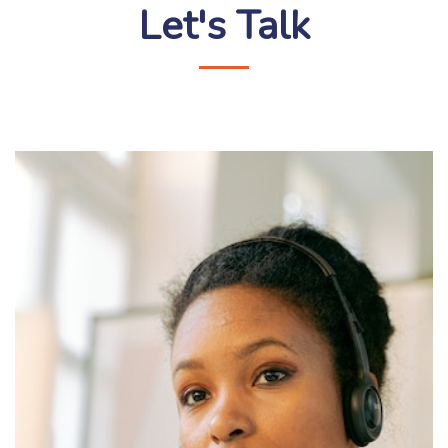
Let's Talk