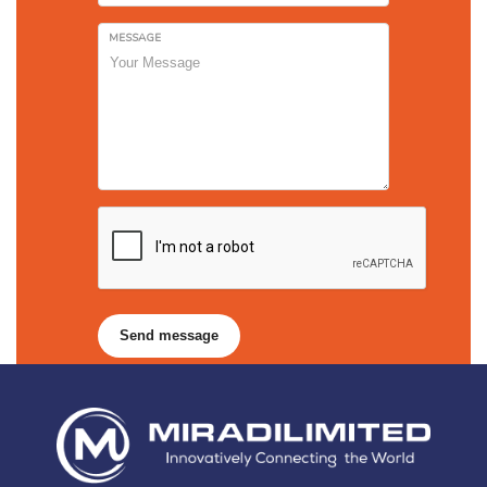
MESSAGE
Send message