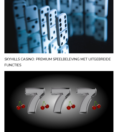
SKYHILLS CASINO: PREMIUM SPEELBELEVING MET UITGEBREIDE
FUNCTIES