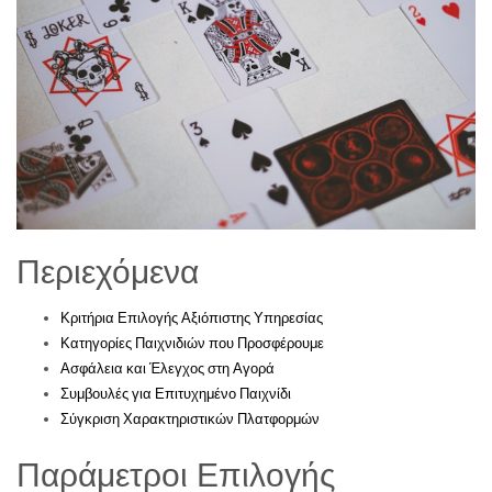
Περιεχόμενα
Κριτήρια Επιλογής Αξιόπιστης Υπηρεσίας
Κατηγορίες Παιχνιδιών που Προσφέρουμε
Ασφάλεια και Έλεγχος στη Αγορά
Συμβουλές για Επιτυχημένο Παιχνίδι
Σύγκριση Χαρακτηριστικών Πλατφορμών
Παράμετροι Επιλογής