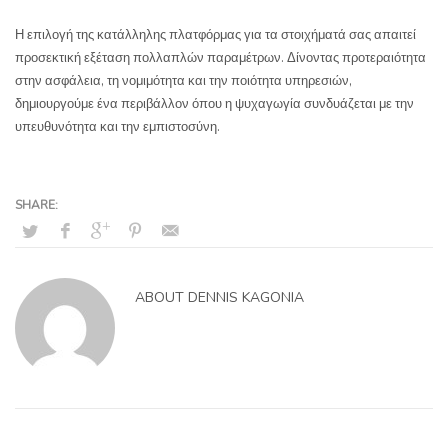
Η επιλογή της κατάλληλης πλατφόρμας για τα στοιχήματά σας απαιτεί
προσεκτική εξέταση πολλαπλών παραμέτρων. Δίνοντας προτεραιότητα
στην ασφάλεια, τη νομιμότητα και την ποιότητα υπηρεσιών,
δημιουργούμε ένα περιβάλλον όπου η ψυχαγωγία συνδυάζεται με την
υπευθυνότητα και την εμπιστοσύνη.
ABOUT
DENNIS KAGONIA